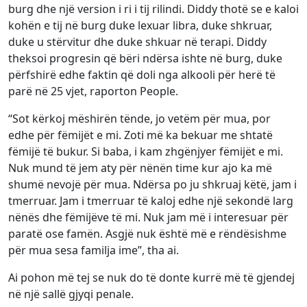
burg dhe një version i ri i tij rilindi. Diddy thotë se e kaloi
kohën e tij në burg duke lexuar libra, duke shkruar,
duke u stërvitur dhe duke shkuar në terapi. Diddy
theksoi progresin që bëri ndërsa ishte në burg, duke
përfshirë edhe faktin që doli nga alkooli për herë të
parë në 25 vjet, raporton People.
“Sot kërkoj mëshirën tënde, jo vetëm për mua, por
edhe për fëmijët e mi. Zoti më ka bekuar me shtatë
fëmijë të bukur. Si baba, i kam zhgënjyer fëmijët e mi.
Nuk mund të jem aty për nënën time kur ajo ka më
shumë nevojë për mua. Ndërsa po ju shkruaj këtë, jam i
tmerruar. Jam i tmerruar të kaloj edhe një sekondë larg
nënës dhe fëmijëve të mi. Nuk jam më i interesuar për
paratë ose famën. Asgjë nuk është më e rëndësishme
për mua sesa familja ime”, tha ai.
Ai pohon më tej se nuk do të donte kurrë më të gjendej
në një sallë gjyqi penale.