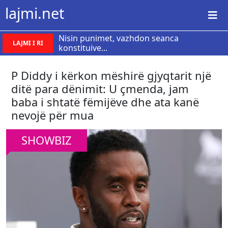
lajmi.net
Nisin punimet, vazhdon seanca
LAJMI I RI
konstituive...
P Diddy i kërkon mëshirë gjyqtarit një
ditë para dënimit: U çmenda, jam
baba i shtatë fëmijëve dhe ata kanë
nevojë për mua
SHOWBIZ