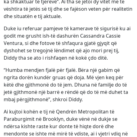
ka shkaktuar të tjerëve”. Ai tha se jetoi dy vitet më të
vështira të jetës së tij dhe se fajëson veten për realitetin
dhe situatën e tij aktuale.
Duke iu referuar pamjeve të kamerave të sigurisë ku ai
godit me grusht ish-të dashurën Cassandra Cassie
Ventura, si dhe fotove të shfaqura gjatë gjyqit që
dyshohet se tregojnë lëndimet që ajo mori prej tij,
Diddy tha se ato i rishfaqen në kokë çdo ditë.
“Humba mendjen fjalë për fjalë. Bëra një gabim që
ngrita dorën kundër gruas që doja. Më vjen keq për
këtë dhe gjithmonë do të jem. Dhuna në familje do të
jetë gjithmonë një barrë e rëndë që do të më duhet ta
mbaj përgjithmonë”, shkroi Diddy.
Ai kujtoi kohën e tij në Qendrën Metropolitan të
Paraburgimit në Brooklyn, duke vënë në dukje se
ndërsa kishte raste kur donte të hiqte dorë dhe
mendonte se ishte më mirë të vdiste, ai i vjetri vdiq në