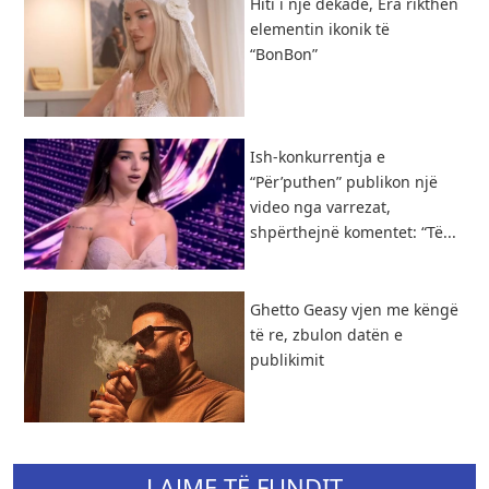
Hiti i një dekade, Era rikthen
elementin ikonik të
“BonBon”
Ish-konkurrentja e
“Për’puthen” publikon një
video nga varrezat,
shpërthejnë komentet: “Të...
Ghetto Geasy vjen me këngë
të re, zbulon datën e
publikimit
LAJME TË FUNDIT