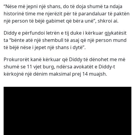
“Nëse më jepni një shans, do të doja shumë ta ndaja
historinë time me njerëzit për të parandaluar të paktën
një person të bëjë gabimet që bëra unë”, shkroi ai.
Diddy e përfundoi letrën e tij duke i kërkuar gjykatësit
ta “bënte atë një shembull të asaj që një person mund
të bëjë nëse i jepet një shans i dytë”.
Prokurorët kanë kërkuar që Diddy të dënohet me më
shumë se 11 vjet burg, ndërsa avokatët e Diddy-t
kërkojnë një dënim maksimal prej 14 muajsh.