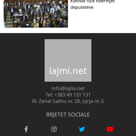
Konflikt fizik ndërmjet
deputetëve
lajmi.net
info@lajmi.net
Tel: +383 49 131 131
Rr. Zenel Salihu nr. 28, zyrja nr. 5
RRJETET SOCIALE