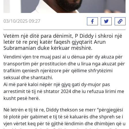
03/10/2025 09:27
Vetëm një ditë para dënimit, P Diddy i shkroi një
letër të re prej katër faqesh gjyqtarit Arun
Subramanian duke kërkuar mëshirë.
Vendimi vjen tre muaj pasi ai u dënua për dy akuza për
transportim për prostitucion dhe u lirua nga akuzat për
trafikim qeniesh njerëzore për qëllime shfrytëzimi
seksual dhe shantazhi.
Ai më parë kaloi nëpër një gjyq gati dy-mujor pas
arrestimit të tij në shtator 2024 dhe iu refuzua lirimi me
kusht pesë herë.
Në letrën e tij të re, Diddy thekson se merr “përgjegjësi
të plotë për gabimet e tij të së kaluarës dhe shpreh se i
vjen vërtet keq për të gjithë lëndimin dhe dhimbjen që u