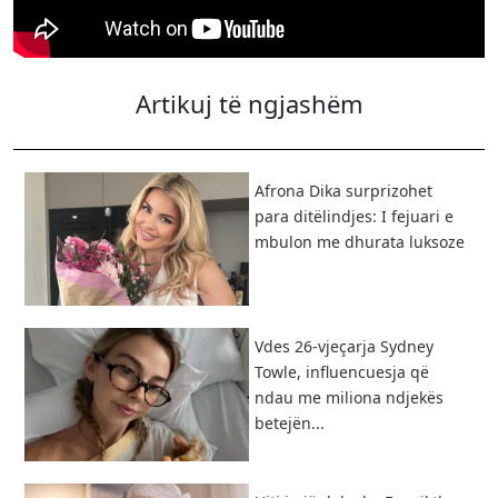
Artikuj të ngjashëm
Afrona Dika surprizohet
para ditëlindjes: I fejuari e
mbulon me dhurata luksoze
Vdes 26-vjeçarja Sydney
Towle, influencuesja që
ndau me miliona ndjekës
betejën...