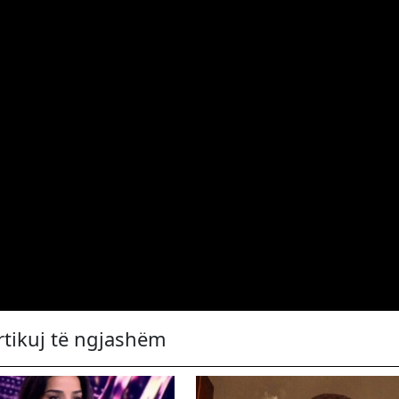
rtikuj të ngjashëm