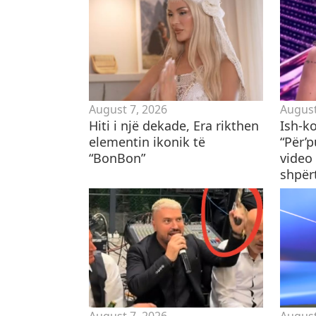
August 7, 2026
August
Hiti i një dekade, Era rikthen
Ish-k
elementin ikonik të
“Për’
“BonBon”
video 
shpër
August 7, 2026
August