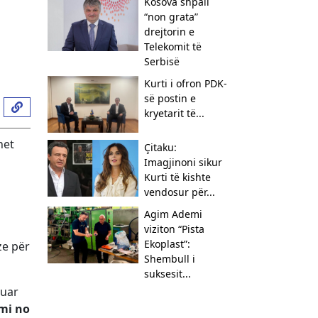
Kosova shpall
“non grata”
drejtorin e
Telekomit të
Serbisë
Kurti i ofron PDK-
së postin e
kryetarit të...
net
Çitaku:
Imagjinoni sikur
Kurti të kishte
vendosur për...
Agim Ademi
viziton “Pista
Ekoplast”:
ze për
Shembull i
suksesit...
muar
mi no