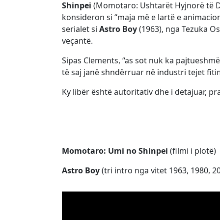
Shinpei
(Momotaro: Ushtarët Hyjnorë të Det
konsideron si “maja më e lartë e animacioni
serialet si
Astro Boy
(1963), nga Tezuka Osam
veçantë.
Sipas Clements, “as sot nuk ka pajtueshmër
të saj janë shndërruar në industri tejet fit
Ky libër është autoritativ dhe i detajuar, p
Momotaro: Umi no Shinpei
(filmi i plotë)
Astro Boy
(tri intro nga vitet 1963, 1980, 2