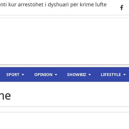
i kur arrestohet i dyshuari për krime lufte
SPORT
OPINION
SHOWBIZ
LIFESTYLE
me