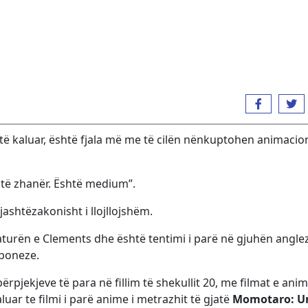
t të kaluar, është fjala më me të cilën nënkuptohen animacio
htë zhanër. Është medium”.
jashtëzakonisht i llojllojshëm.
urën e Clements dhe është tentimi i parë në gjuhën angle
aponeze.
 përpjekjeve të para në fillim të shekullit 20, me filmat e ani
luar te filmi i parë anime i metrazhit të gjatë
Momotaro: U