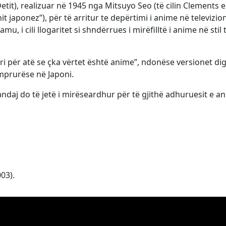
it), realizuar në 1945 nga Mitsuyo Seo (të cilin Clements e
t japonez”), për të arritur te depërtimi i anime në televizio
u, i cili llogaritet si shndërrues i mirëfilltë i anime në stil 
i për atë se çka vërtet është anime”, ndonëse versionet digj
imprurëse në Japoni.
randaj do të jetë i mirëseardhur për të gjithë adhuruesit e a
003).