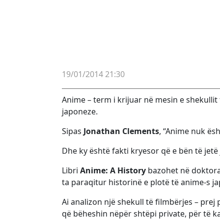
19/01/2014 21:30
Anime – term i krijuar në mesin e shekulli
japoneze.
Sipas
Jonathan Clements
, “Anime nuk ës
Dhe ky është fakti kryesor që e bën të jetë 
Libri
Anime: A History
bazohet në doktorat
ta paraqitur historinë e plotë të anime-s j
Ai analizon një shekull të filmbërjes – prej
që bëheshin nëpër shtëpi private, për të ka