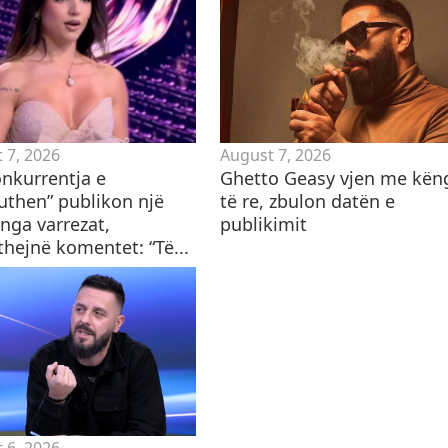
 7, 2026
August 7, 2026
onkurrentja e
Ghetto Geasy vjen me kën
puthen” publikon një
të re, zbulon datën e
nga varrezat,
publikimit
thejnë komentet: “Të...
 6, 2026