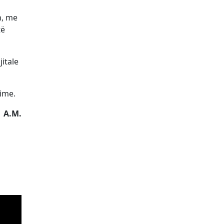
n, me
të
itale
nime.
A.M.