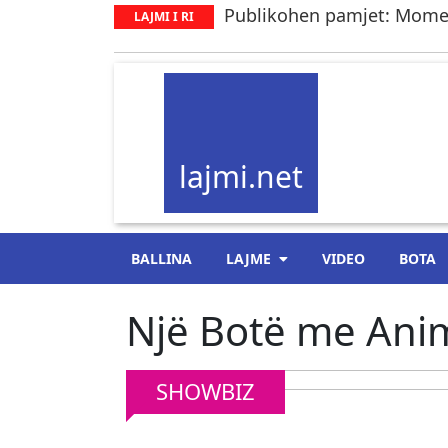
Publikohen pamjet: Moment
LAJMI I RI
lajmi.net
BALLINA
LAJME
VIDEO
BOTA
Një Botë me Ani
SHOWBIZ