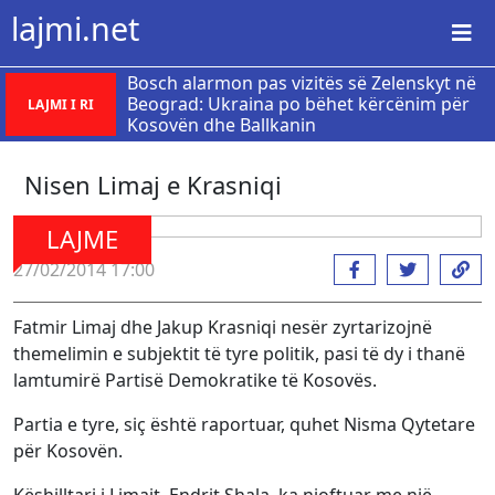
lajmi.net
Bosch alarmon pas vizitës së Zelenskyt në
Beograd: Ukraina po bëhet kërcënim për
LAJMI I RI
Kosovën dhe Ballkanin
Nisen Limaj e Krasniqi
LAJME
27/02/2014 17:00
Fatmir Limaj dhe Jakup Krasniqi nesër zyrtarizojnë
themelimin e subjektit të tyre politik, pasi të dy i thanë
lamtumirë Partisë Demokratike të Kosovës.
Partia e tyre, siç është raportuar, quhet Nisma Qytetare
për Kosovën.