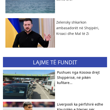
Zelensky shkarkon
ambasadorët në Shqipëri,
Kroaci dhe Mal të Zi
LAJME TË FUNDIT
Pushues nga Kosova drejt
Shqipërisë, në pikën
kufitare...
Liverpooli ka përfshirë edhe
klauzolën e blerjes për...