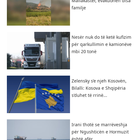
Mallakastër, evakuohen disa
familje
Nesër nuk do të ketë kufizim
për qarkullimin e kamionëve
mbi 20 tonë
Zelensky s’e njeh Kosovën,
Bilalli: Kosova e Shqipëria
s’duhet të rrinë...
Irani thotë se marrëveshja
për Ngushticën e Hormuzit
është afër