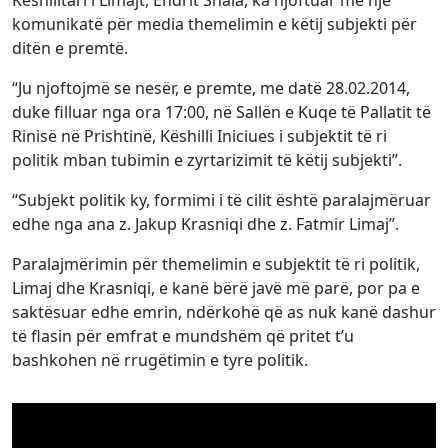
Këshilltari i Limajt, Endrit Shala, ka njoftuar me një
komunikatë për media themelimin e këtij subjekti për
ditën e premtë.
“Ju njoftojmë se nesër, e premte, me datë 28.02.2014,
duke filluar nga ora 17:00, në Sallën e Kuqe të Pallatit të
Rinisë në Prishtinë, Këshilli Iniciues i subjektit të ri
politik mban tubimin e zyrtarizimit të këtij subjekti”.
“Subjekt politik ky, formimi i të cilit është paralajmëruar
edhe nga ana z. Jakup Krasniqi dhe z. Fatmir Limaj”.
Paralajmërimin për themelimin e subjektit të ri politik,
Limaj dhe Krasniqi, e kanë bërë javë më parë, por pa e
saktësuar edhe emrin, ndërkohë që as nuk kanë dashur
të flasin për emfrat e mundshëm që pritet t’u
bashkohen në rrugëtimin e tyre politik.