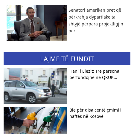
Senatori amerikan pret që
përkrahja dypartiake ta
shtyjë përpara projektligjin
për...
LAJME TË FUNDIT
Hani i Elezit: Tre persona
përfundojnë në QKUK...
Bie për disa centë çmimi i
naftës në Kosovë