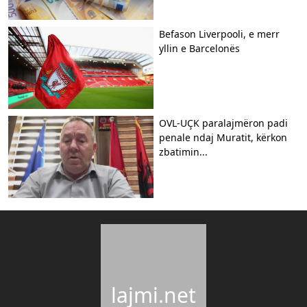
Befason Liverpooli, e merr
yllin e Barcelonës
OVL-UÇK paralajmëron padi
penale ndaj Muratit, kërkon
zbatimin...
lajmi.net