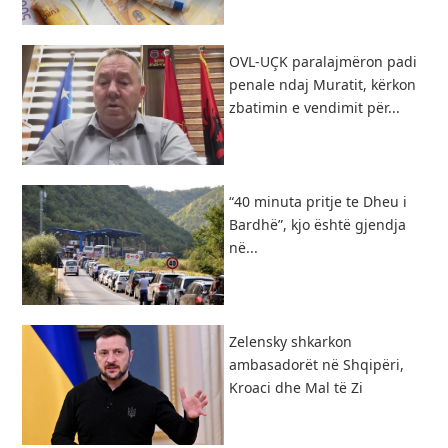
OVL-UÇK paralajmëron padi
penale ndaj Muratit, kërkon
zbatimin e vendimit për...
“40 minuta pritje te Dheu i
Bardhë”, kjo është gjendja
në...
Zelensky shkarkon
ambasadorët në Shqipëri,
Kroaci dhe Mal të Zi