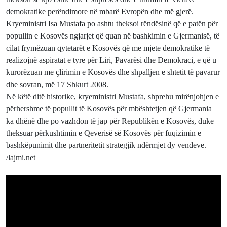
demokratike perëndimore në mbarë Evropën dhe më gjerë.
Kryeministri Isa Mustafa po ashtu theksoi rëndësinë që e patën për
popullin e Kosovës ngjarjet që quan në bashkimin e Gjermanisë, të
cilat frymëzuan qytetarët e Kosovës që me mjete demokratike të
realizojnë aspiratat e tyre për Liri, Pavarësi dhe Demokraci, e që u
kurorëzuan me çlirimin e Kosovës dhe shpalljen e shtetit të pavarur
dhe sovran, më 17 Shkurt 2008.
Në këtë ditë historike, kryeministri Mustafa, shprehu mirënjohjen e
përhershme të popullit të Kosovës për mbështetjen që Gjermania
ka dhënë dhe po vazhdon të jap për Republikën e Kosovës, duke
theksuar përkushtimin e Qeverisë së Kosovës për fuqizimin e
bashkëpunimit dhe partneritetit strategjik ndërmjet dy vendeve.
/lajmi.net