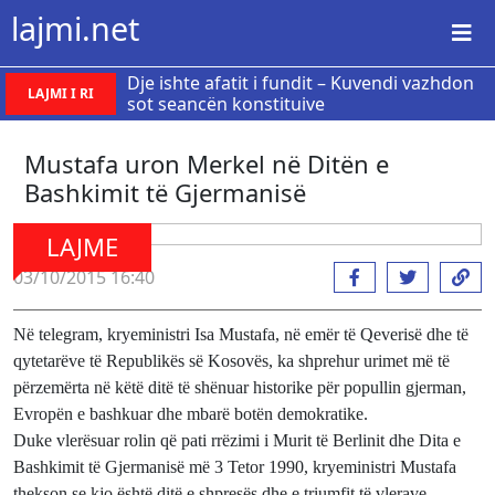
lajmi.net
Dje ishte afatit i fundit – Kuvendi vazhdon
LAJMI I RI
sot seancën konstituive
Mustafa uron Merkel në Ditën e
Bashkimit të Gjermanisë
LAJME
03/10/2015 16:40
Në telegram, kryeministri Isa Mustafa, në emër të Qeverisë dhe të
qytetarëve të Republikës së Kosovës, ka shprehur urimet më të
përzemërta në këtë ditë të shënuar historike për popullin gjerman,
Evropën e bashkuar dhe mbarë botën demokratike.
Duke vlerësuar rolin që pati rrëzimi i Murit të Berlinit dhe Dita e
Bashkimit të Gjermanisë më 3 Tetor 1990, kryeministri Mustafa
thekson se kjo është ditë e shpresës dhe e triumfit të vlerave