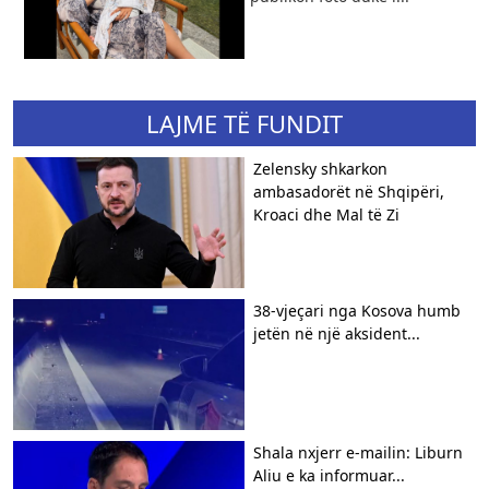
LAJME TË FUNDIT
Zelensky shkarkon
ambasadorët në Shqipëri,
Kroaci dhe Mal të Zi
38-vjeçari nga Kosova humb
jetën në një aksident...
Shala nxjerr e-mailin: Liburn
Aliu e ka informuar...