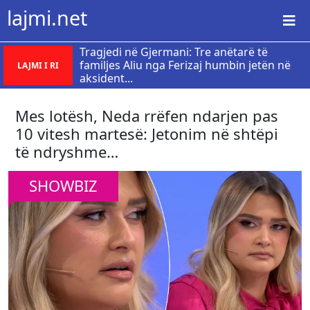
lajmi.net
Tragjedi në Gjermani: Tre anëtarë të
familjes Aliu nga Ferizaj humbin jetën në
LAJMI I RI
aksident...
Mes lotësh, Neda rrëfen ndarjen pas
10 vitesh martesë: Jetonim në shtëpi
të ndryshme…
SHOWBIZ