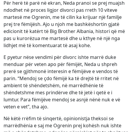
Për herë të parë në ekran, Neda pranoi se prej muajsh
ndodhet në proces ligjor divorci pas rreth 10 viteve
martesë me Ogrenin, me të cilin ka krijuar një familje
prej tre fëmijësh. Ajo u njoh me bashkëshortin gjatë
edicionit të katërt të Big Brother Albania, histori që më
pas u kurorëzua me martesë dhe u kthye në një nga
lidhjet më të komentuarat të asaj kohe.
E pyetur nëse vendimi për divorc ishte marrë duke
menduar për veten apo për fëmijët, Neda u shpreh
prerë se gjithmonë interesin e fëmijëve e vendos të
parin. “Mendoj se çdo fëmijë ka të drejtë të rritet në
ambient të shëndetshëm, në marrëdhënie të
shëndetshme mes prindërve dhe të jetë i qetë e i
lumtur. Para fëmijëve mendoj se asnjë nënë nuk e vë
veten e vet”, tha ajo.
Në këtë rrëfim të sinqertë, opinionistja theksoi se
marrëdhënia e saj me Ogrenin prej kohësh nuk ishte