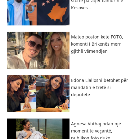
storie paraqet flamurin e
Kosovës –...
Mateo poston këtë FOTO,
komenti i Brikenës merr
gjithë vëmendjen
Edona Llalloshi betohet për
mandatin e tretë si
deputete
Agnesa Vuthaj ndan një
moment të veçantë,
publikon foto duke i...