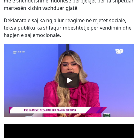
më e shëndetshme, ndonëse përpjekjet për ta shpëtuar
martesën kishin vazhduar gjatë.
Deklarata e saj ka ngjallur reagime në rrjetet sociale,
teksa publiku ka shfaqur mbështetje për vendimin dhe
hapjen e saj emocionale.