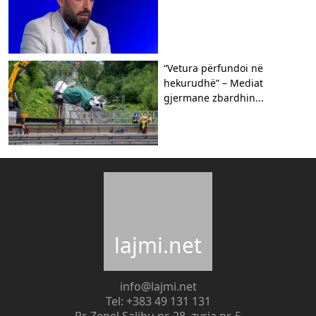
“Vetura përfundoi në
hekurudhë” – Mediat
gjermane zbardhin...
lajmi.net
info@lajmi.net
Tel: +383 49 131 131