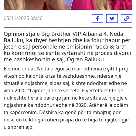
05/11/2025 08:26
Opinionistja e Big Brother VIP Albania 4, Neda
Balluku, ka thyer heshtjen dhe ka folur hapur për
jetën e saj personale në emisionin “Goca & Gra”,
ku konfirmoi se është zyrtarisht në proces divorci
me bashkëshortin e saj, Ogren Balluku.
E emocionuar, Neda tregoi se marrëdhënia e çiftit prej
vitesh po kalonte kriza të vazhdueshme, ndërsa një
situatë e ngjashme, sipas saj, kishte ndodhur edhe në
vitin 2020. “Lajmet janë të vërteta. E vërteta është që
nuk është hera e parë që jam në këtë situatë, një gjë e
ngjashme ka ndodhur edhe në 2020. Atëherë ia dolëm
ta kapërcenim. Dëshira ka qenë për ta mbajtur, por
nëse do të ktheja kohën prapa do të bëja të njëjtën gjë”,
u shpreh ajo.