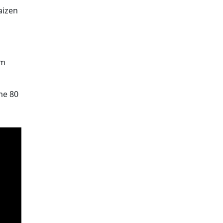
aizen
um
me 80