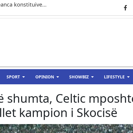
anca konstituive...
SPORT
OPINION
SHOWBIZ
LIFESTYLE
ë shumta, Celtic mposht
let kampion i Skocisë