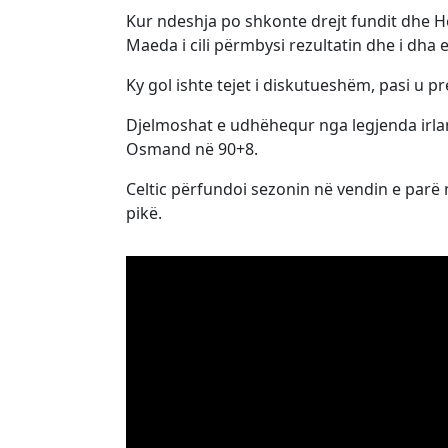
Kur ndeshja po shkonte drejt fundit dhe Hea
Maeda i cili përmbysi rezultatin dhe i dha e
Ky gol ishte tejet i diskutueshëm, pasi u pr
Djelmoshat e udhëhequr nga legjenda irlan
Osmand në 90+8.
Celtic përfundoi sezonin në vendin e parë 
pikë.