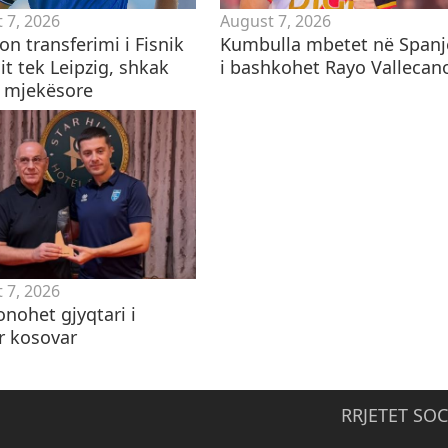
 7, 2026
August 7, 2026
n transferimi i Fisnik
Kumbulla mbetet në Spanj
it tek Leipzig, shkak
i bashkohet Rayo Vallecan
t mjekësore
 7, 2026
nohet gjyqtari i
r kosovar
RRJETET SOC