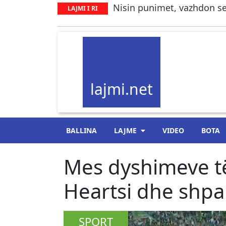
Nisin punimet, vazhdon se
LAJMI I RI
lajmi.net
BALLINA
LAJME
VIDEO
BOTA
Mes dyshimeve t
Heartsi dhe shpal
SPORT