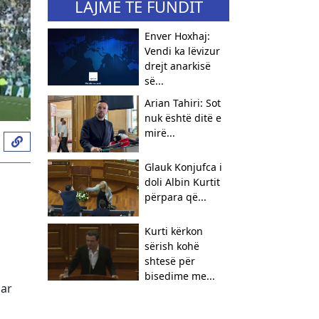
LAJME TË FUNDIT
Enver Hoxhaj:
Vendi ka lëvizur
drejt anarkisë
së...
Arian Tahiri: Sot
nuk është ditë e
mirë...
Glauk Konjufca i
doli Albin Kurtit
përpara që...
Kurti kërkon
sërish kohë
shtesë për
bisedime me...
uar