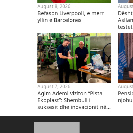
August 8, 2026
August
Befason Liverpooli, e merr
Dështo
yllin e Barcelonës
Asllan
teste
August 7, 2026
August
Agim Ademi viziton “Pista
Pensio
Ekoplast”: Shembull i
njohu
suksesit dhe inovacionit në...