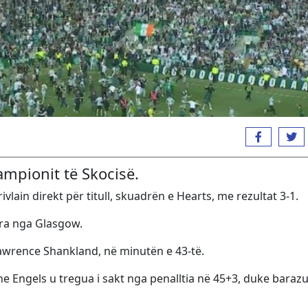
kampionit të Skocisë.
vlain direkt për titull, skuadrën e Hearts, me rezultat 3-1.
adra nga Glasgow.
Lawrence Shankland, në minutën e 43-të.
rne Engels u tregua i sakt nga penalltia në 45+3, duke baraz