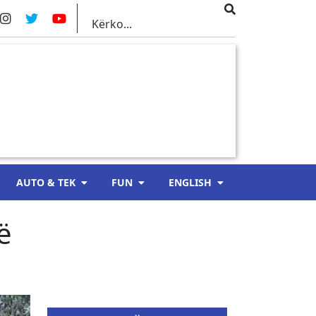
AUTO & TEK
FUN
ENGLISH
ë