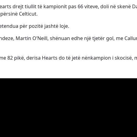
rts drejt tiullit të kampionit pas 66 viteve, doli në skenë D
përsinë Celticut.
etendua për pozitë jashtë loje.
deze, Martin O’Neill, shënuan edhe një tjetër gol, me Call
me 82 pikë, derisa Hearts do të jetë nënkampion i skocisë, 