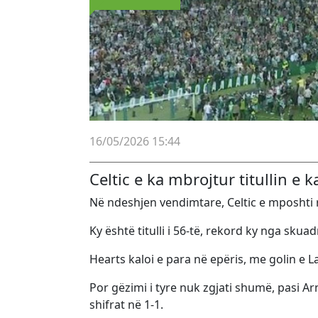
16/05/2026 15:44
Celtic e ka mbrojtur titullin e 
Në ndeshjen vendimtare, Celtic e mposhti ri
Ky është titulli i 56-të, rekord ky nga sku
Hearts kaloi e para në epëris, me golin e 
Por gëzimi i tyre nuk zgjati shumë, pasi A
shifrat në 1-1.