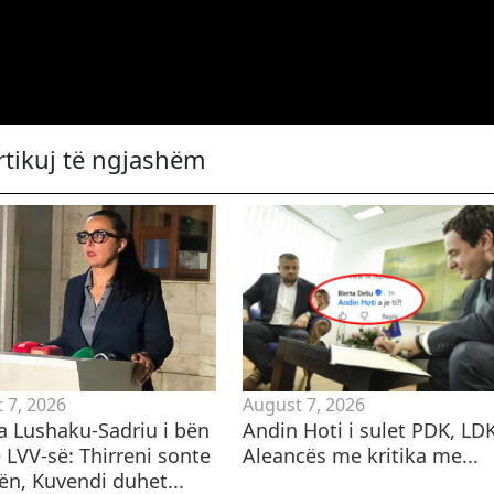
rtikuj të ngjashëm
 7, 2026
August 7, 2026
a Lushaku-Sadriu i bën
Andin Hoti i sulet PDK, LD
e LVV-së: Thirreni sonte
Aleancës me kritika me...
ën, Kuvendi duhet...