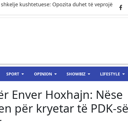
 shkelje kushtetuese: Opozita duhet të veprojë
SPORT
OPINION
SHOWBIZ
LIFESTYLE
ër Enver Hoxhajn: Nëse
en për kryetar të PDK-së
r