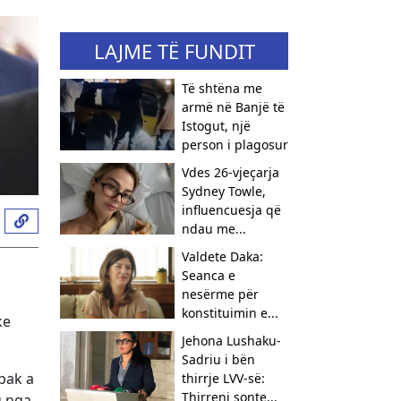
LAJME TË FUNDIT
Të shtëna me
armë në Banjë të
Istogut, një
person i plagosur
Vdes 26-vjeçarja
Sydney Towle,
influencuesja që
ndau me...
Valdete Daka:
Seanca e
nesërme për
konstituimin e...
ke
Jehona Lushaku-
Sadriu i bën
pak a
thirrje LVV-së:
Thirreni sonte...
q nga