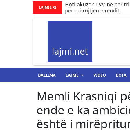
Hoti akuzon LVV-në për tri
LAJMI I RI
për mbrojtjen e rendit...
lajmi.net
BALLINA
LAJME
VIDEO
BOTA
Memli Krasniqi p
ende e ka ambici
është i mirëpritu