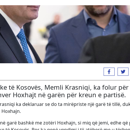
ike të Kosovës, Memli Krasniqi, ka folur për
ver Hoxhajt në garën për kreun e partisë.
asniqi ka deklaruar se do ta mirëpriste një garë të tillë, du
 Hoxhajn.
ë garë bashkë me zotëri Hoxhajn, si miq që jemi, edhe që 
e të Kosovës. Por ka qenë vendimi i tij atëherë me u tërhe