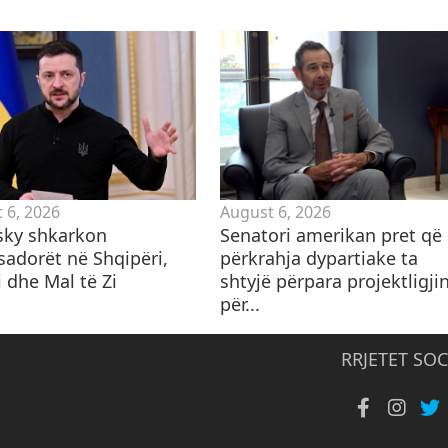
 6, 2026
August 6, 2026
sky shkarkon
Senatori amerikan pret që
adorët në Shqipëri,
përkrahja dypartiake ta
 dhe Mal të Zi
shtyjë përpara projektligji
për...
RRJETET SOC