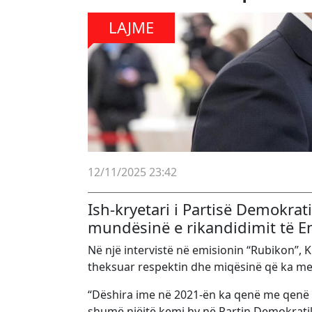
LAJME
12/11/2025 23:42
Ish-kryetari i Partisë Demokrat
mundësinë e rikandidimit të En
Në një intervistë në emisionin “Rubikon”, Kr
theksuar respektin dhe miqësinë që ka me
“Dëshira ime në 2021-ën ka qenë me qenë n
shumë njëjtë kemi hy në Partin Demokratik