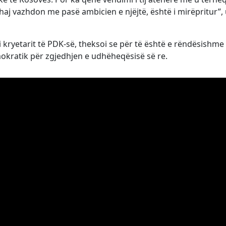
aj vazhdon me pasë ambicien e njëjtë, është i mirëpritur”,
 i kryetarit të PDK-së, theksoi se për të është e rëndësishme
mokratik për zgjedhjen e udhëheqësisë së re.