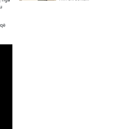
 u
 që