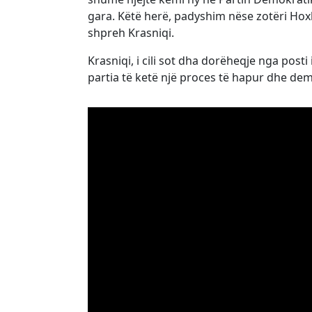
gara. Këtë herë, padyshim nëse zotëri Hoxh
shpreh Krasniqi.
Krasniqi, i cili sot dha dorëheqje nga posti
partia të ketë një proces të hapur dhe de