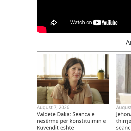
A
August 7, 2026
August
Valdete Daka: Seanca e
Jehon
nesërme për konstituimin e
thirrj
Kuvendit është
seanc