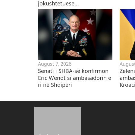
jokushtetuese...
August 7, 2026
August
Senati i SHBA-së konfirmon
Zelen
Eric Wendt si ambasadorin e
ambas
ri në Shqipëri
Kroaci