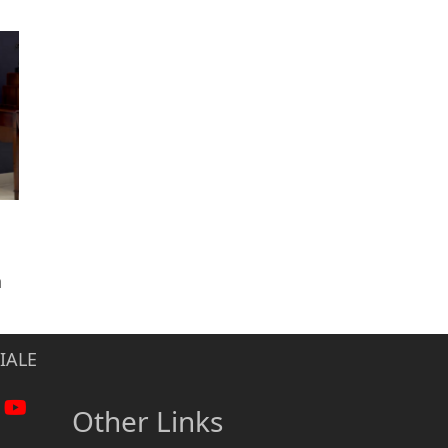
n
IALE
Other Links