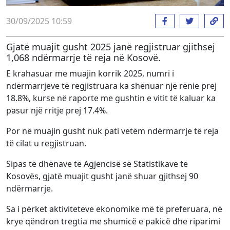
30/09/2025 10:59
Gjatë muajit gusht 2025 janë regjistruar gjithsej
1,068 ndërmarrje të reja në Kosovë.
E krahasuar me muajin korrik 2025, numri i
ndërmarrjeve të regjistruara ka shënuar një rënie prej
18.8%, kurse në raporte me gushtin e vitit të kaluar ka
pasur një rritje prej 17.4%.
Por në muajin gusht nuk pati vetëm ndërmarrje të reja
të cilat u regjistruan.
Sipas të dhënave të Agjencisë së Statistikave të
Kosovës, gjatë muajit gusht janë shuar gjithsej 90
ndërmarrje.
Sa i përket aktiviteteve ekonomike më të preferuara, në
krye qëndron tregtia me shumicë e pakicë dhe riparimi