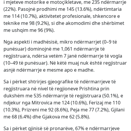
i mjeteve motorike e motoçikletave, me 235 ndërmarrje
(22%). Pasojnë prodhimi me 145 (13.6%), ndërtimtaria
me 114 (10.7%), aktivitetet profesionale, shkencore e
teknike me 98 (9.2%), si dhe akomodimi dhe shërbimet
me ushqim me 96 (9%).
Nga aspekti i madhësisë, mikro ndërmarrjet (0–9 të
punësuar) dominojnë me 1,061 ndërmarrje të
regjistruara, ndërsa vetëm 7 janë ndërmarrje të vogla
(10–49 të punësuar). Në këtë muaj nuk është regjistruar
asnjë ndërmarrje e mesme apo e madhe.
Sa i përket shtrirjes gjeografike të ndërmarrjeve të
regjistruara në nivel të regjioneve Prishtina prin
dukshëm me 535 ndërmarrje të regjistruara (50.1%), e
ndjekur nga Mitrovica me 124 (10.6%), Ferizaj me 110
(10.3%), Prizreni me 92 (8.6%), Peja me 77 (7.2%), Gjilani
me 68 (6.4%) dhe Gjakova me 62 (5.8%).
Sa i përket gjinisë së pronarëve, 67% e ndërmarrjeve