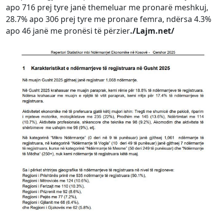
apo 716 prej tyre janë themeluar me pronarë meshkuj,
28.7% apo 306 prej tyre me pronare femra, ndërsa 4.3%
apo 46 janë me pronësi të përzier
./Lajm.net/