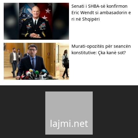
Senati i SHBA-së konfirmon
Eric Wendt si ambasadorin e
ri në Shqipëri
​Murati-opozitës për seancën
konstitutive: Çka kanë sot?
lajmi.net