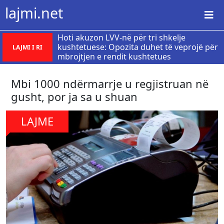
lajmi.net
Hoti akuzon LVV-në për tri shkelje
kushtetuese: Opozita duhet të veprojë për
LAJMI I RI
mbrojtjen e rendit kushtetues
Mbi 1000 ndërmarrje u regjistruan në
gusht, por ja sa u shuan
LAJME