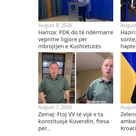
August 8, 2026
August
Hamza: PDK do të ndërmarrë
Hazir
veprime ligjore për
sonte,
mbrojtjen e Kushtetutës
hapte
August 7, 2026
August
Zemaj: Ftoj VV të vijë e ta
Zelen
konstituojë Kuvendin, ftesa
ambas
për...
Kroaci