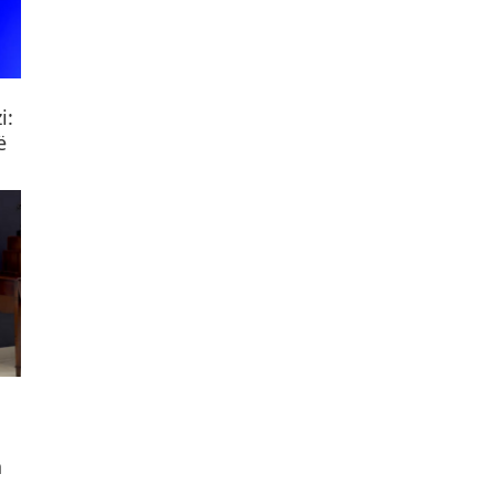
i:
ë
n