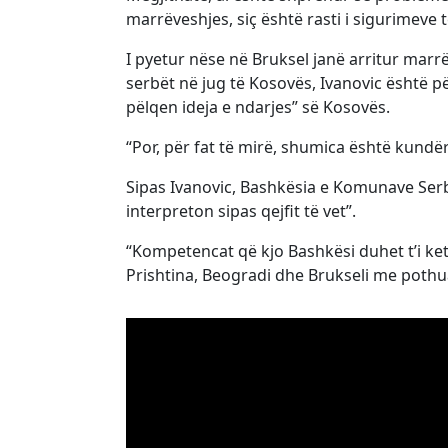
marrëveshjes, siç është rasti i sigurimeve 
I pyetur nëse në Bruksel janë arritur mar
serbët në jug të Kosovës, Ivanovic është pë
pëlqen ideja e ndarjes” së Kosovës.
“Por, për fat të mirë, shumica është kundër
Sipas Ivanovic, Bashkësia e Komunave Serbe 
interpreton sipas qejfit të vet”.
“Kompetencat që kjo Bashkësi duhet t’i ke
Prishtina, Beogradi dhe Brukseli me pothuaj