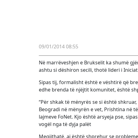
09/01/2014 08:55
Në marrëveshjen e Brukselit ka shumë gjëra
ashtu si dëshiron secili, thotë lideri i Inici
Sipas tij, formalisht është e vështirë që b
edhe brenda të njëjtit komunitet, është sh
“Për shkak të mënyrës se si është shkruar, M
Beogradi në mënyrën e vet, Prishtina në të 
lajmeve FoNet. Kjo është arsyeja pse, sipas 
vogël nga të dyja palët
Megjithatë, ai është shprehur se probleme