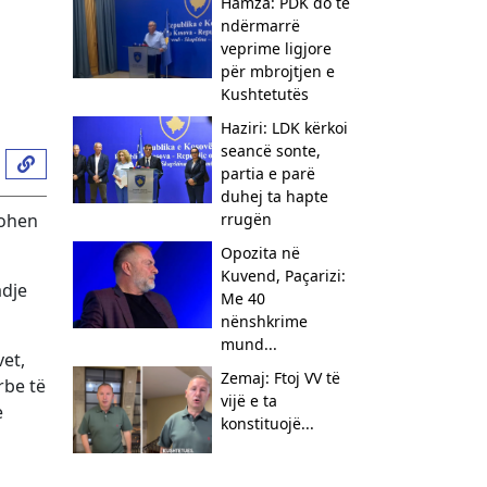
Hamza: PDK do të
ndërmarrë
veprime ligjore
për mbrojtjen e
Kushtetutës
Haziri: LDK kërkoi
seancë sonte,
partia e parë
duhej ta hapte
tohen
rrugën
Opozita në
Kuvend, Paçarizi:
adje
Me 40
nënshkrime
mund...
vet,
Zemaj: Ftoj VV të
rbe të
vijë e ta
e
konstituojë...