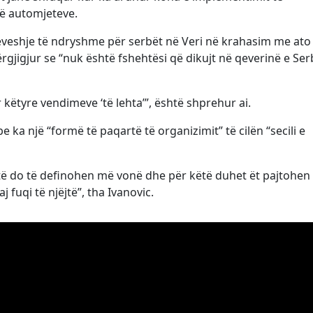
të automjeteve.
rëveshje të ndryshme për serbët në Veri në krahasim me ato
rgjigjur se “nuk është fshehtësi që dikujt në qeverinë e Serb
 këtyre vendimeve ‘të lehta’”, është shprehur ai.
ka një “formë të paqartë të organizimit” të cilën “secili e
të do të definohen më vonë dhe për këtë duhet ët pajtohen
 fuqi të njëjtë”, tha Ivanovic.