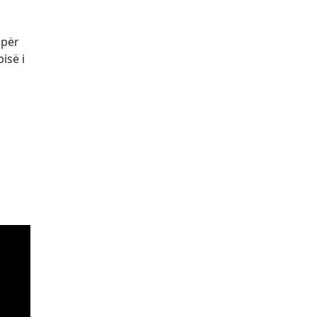
 për
isë i