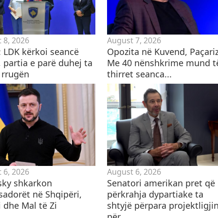
 8, 2026
August 7, 2026
i: LDK kërkoi seancë
Opozita në Kuvend, Paçariz
 partia e parë duhej ta
Me 40 nënshkrime mund t
 rrugën
thirret seanca...
 6, 2026
August 6, 2026
sky shkarkon
Senatori amerikan pret që
adorët në Shqipëri,
përkrahja dypartiake ta
 dhe Mal të Zi
shtyjë përpara projektligji
për...