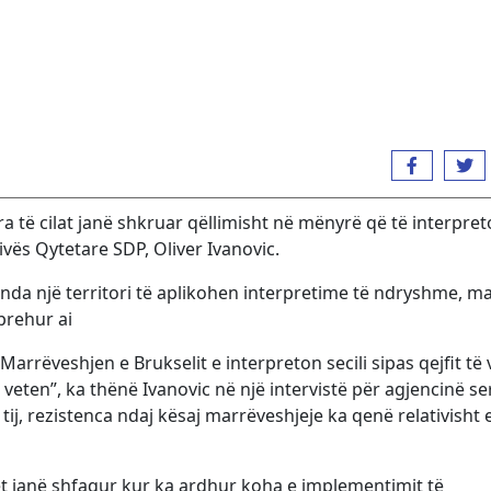
 të cilat janë shkruar qëllimisht në mënyrë që të interpre
ativës Qytetare SDP, Oliver Ivanovic.
renda një territori të aplikohen interpretime të ndryshme, m
prehur ai
arrëveshjen e Brukselit e interpreton secili sipas qejfit të 
veten”, ka thënë Ivanovic në një intervistë për agjencinë se
tij, rezistenca ndaj kësaj marrëveshjeje ka qenë relativisht 
t janë shfaqur kur ka ardhur koha e implementimit të