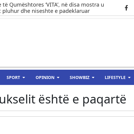
 të Qumështores ‘VITA’, në disa mostra u
 pluhur dhe niseshte e padeklaruar
SPORT
OPINION
SHOWBIZ
LIFESTYLE
ukselit është e paqartë