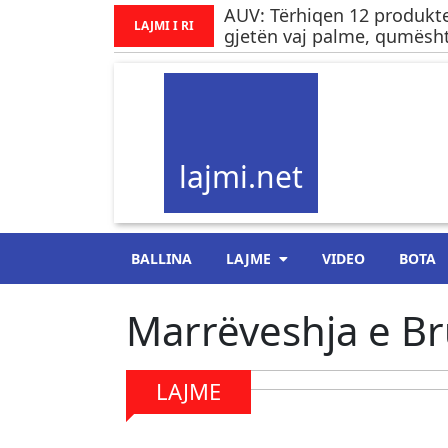
AUV: Tërhiqen 12 produkte
LAJMI I RI
gjetën vaj palme, qumësht
lajmi.net
BALLINA
LAJME
VIDEO
BOTA
Marrëveshja e Br
LAJME