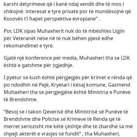
karshi detyrimeve që i kanë ndaj vendit dhe të mos i
shikojnë interesat e tyre private por të mundësojnë që
Kosovës t’i hapet perspektiva evropiane” .
Por, LDK sipas Muhaxherit nuk do të mbështes Ligjin
për Veteranët nëse në të nuk bëhen pjesë edhe
rekomandimet e tyre.
Gjatë një konference për media, Muhaxheri tha se LDK
është e gatshme për zgjedhje.
I pyetur se kush është përgjegjës për krimet e rënda që
po ndodhin në Pejë, Kryetari i kësaj komune, Gazmend
Muhaxheri tha se përgjegjëse është Ministria e Punëve
të Brendshme.
“Besoj se i takon Qeverisë dhe Ministrisë së Punëve të
Brendshme dhe Policisë së Krimeve të Rënda që të
merret seriozisht me këtë çështje dhe të zbardhë sa më
shpejt akterët e vrasjes së fundit” , tha Muhaxheri,