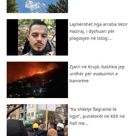
Lajmërohet nga arratia Vezir
Haziraj, i dyshuari për
plagosjen në Istog:...
Zjarri në Krujë, bashkia jep
urdhër për evakuimin e
banorëve
“Ka shkelje flagrante të
ligjit”, punëtorët në KEK në
hall me...