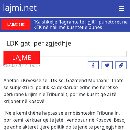
lajmi.net
“Ka shkelje flagrante të ligjit”, punëtorët në
LAJMI I RI
KEK në hall me kushtet e punës
LDK gati për zgjedhje
LAJME
28/03/2014 19:17
Anëtari i Kryesisë së LDK-së, Gazmend Muhaxhiri thotë
se subjekti i tij politik ka deklaruar edhe më herët se
përkrahë krijimin e Tribunalit, por me kusht që ai të
krijohet në Kosovë.
“Ne e kemi thënë haptas se e mbështesim Tribunalin,
por kemi kërkuar që të jetë i vendosur në Kosovë. Besoj
që edhe akterët tjerë politik do të jenë të përgjegjshëm