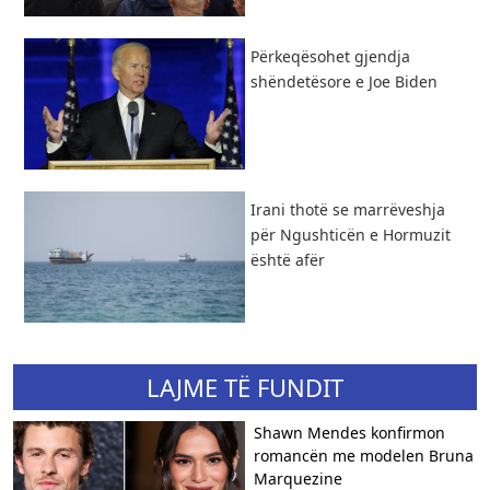
Përkeqësohet gjendja
shëndetësore e Joe Biden
Irani thotë se marrëveshja
për Ngushticën e Hormuzit
është afër
LAJME TË FUNDIT
Shawn Mendes konfirmon
romancën me modelen Bruna
Marquezine