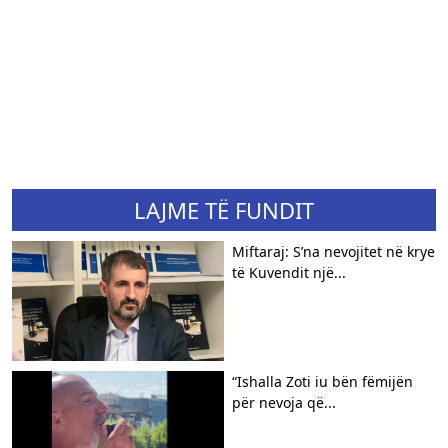
LAJME TË FUNDIT
Miftaraj: S’na nevojitet në krye
të Kuvendit një...
“Ishalla Zoti iu bën fëmijën
për nevoja që...