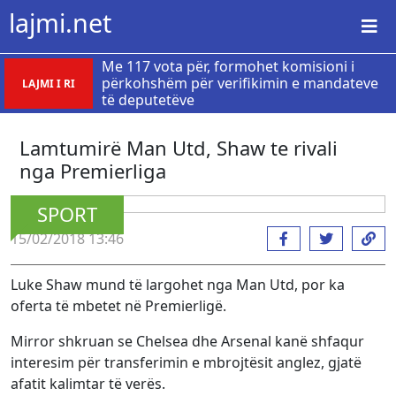
lajmi.net
Me 117 vota për, formohet komisioni i
përkohshëm për verifikimin e mandateve
LAJMI I RI
të deputetëve
Lamtumirë Man Utd, Shaw te rivali
nga Premierliga
SPORT
15/02/2018 13:46
Luke Shaw mund të largohet nga Man Utd, por ka
oferta të mbetet në Premierligë.
Mirror shkruan se Chelsea dhe Arsenal kanë shfaqur
interesim për transferimin e mbrojtësit anglez, gjatë
afatit kalimtar të verës.