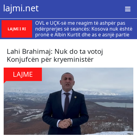
lajmi.net
OVL e UÇK-së me reagim të ashpër pas
ndërprerjes së seancës: Kosova nuk është
LAJMI I RI
pronë e Albin Kurtit dhe as e asnjë partie
Lahi Brahimaj: Nuk do ta votoj
Konjufcën për kryeministër
LAJME