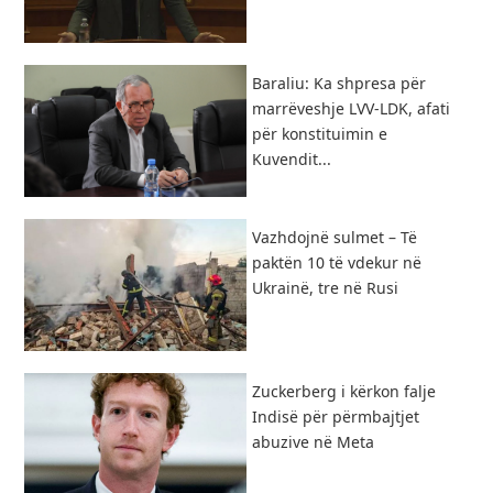
Baraliu: Ka shpresa për
marrëveshje LVV-LDK, afati
për konstituimin e
Kuvendit...
Vazhdojnë sulmet – Të
paktën 10 të vdekur në
Ukrainë, tre në Rusi
Zuckerberg i kërkon falje
Indisë për përmbajtjet
abuzive në Meta