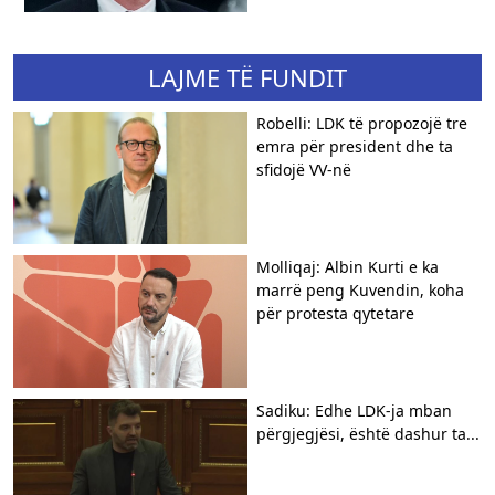
LAJME TË FUNDIT
Robelli: LDK të propozojë tre
emra për president dhe ta
sfidojë VV-në
Molliqaj: Albin Kurti e ka
marrë peng Kuvendin, koha
për protesta qytetare
Sadiku: Edhe LDK-ja mban
përgjegjësi, është dashur ta...