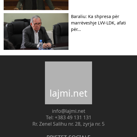
Baraliu: Ka shpresa për
marrëveshje LVV-LDK, afati
për...
lajmi.net
info@lajmi.net
Tel: +383 49 131 131
Rr. Zenel Salihu nr. 28, zyrja nr. 5