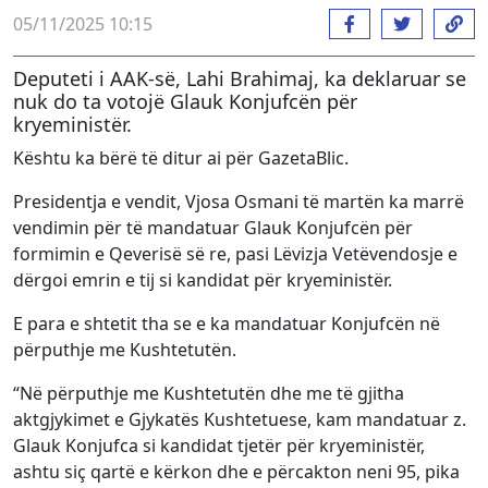
05/11/2025 10:15
Deputeti i AAK-së, Lahi Brahimaj, ka deklaruar se
nuk do ta votojë Glauk Konjufcën për
kryeministër.
Kështu ka bërë të ditur ai për GazetaBlic.
Presidentja e vendit, Vjosa Osmani të martën ka marrë
vendimin për të mandatuar Glauk Konjufcën për
formimin e Qeverisë së re, pasi Lëvizja Vetëvendosje e
dërgoi emrin e tij si kandidat për kryeministër.
E para e shtetit tha se e ka mandatuar Konjufcën në
përputhje me Kushtetutën.
“Në përputhje me Kushtetutën dhe me të gjitha
aktgjykimet e Gjykatës Kushtetuese, kam mandatuar z.
Glauk Konjufca si kandidat tjetër për kryeministër,
ashtu siç qartë e kërkon dhe e përcakton neni 95, pika