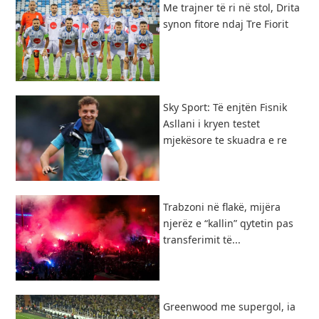
​Me trajner të ri në stol, Drita
synon fitore ndaj Tre Fiorit
Sky Sport: Të enjtën Fisnik
Asllani i kryen testet
mjekësore te skuadra e re
Trabzoni në flakë, mijëra
njerëz e “kallin” qytetin pas
transferimit të...
Greenwood me supergol, ia