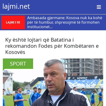
lajmi.net
Ambasada gjermane: Kosova nuk ka kohë
për të humbur, shpresojmë të formohen
LAJMI I RI
institucionet...
​Ky është lojtari që Batatina i
rekomandon Fodes për Kombëtaren e
Kosovës
SPORT