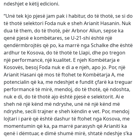
ndeshjet e këtij edicioni.
“Unë tek kjo pjesë jam pak i habitur, do të thotë, se si do
të thotë selektori Foda nuk e sheh Arianit Hasanin. Nuk
dua të them, do të thotë, për Arbnor Aliun, sepse ka
qenë pjesë e kombëtares, se U-21-shi është një
qendërmbrojtës që po, ka marrë nga Schalke dhe është
ardhur te Kosova, do të thotë te Llapi, dhe po tregon
një performancë, një kualitet. E njeh Kombëtarja e
Kosovës, besoj Foda nuk e di a e njeh, apo jo. Por, një
Arianit Hasani që mos të ftohet te Kombëtarja A, me
potencialin që ka, me ndeshjet e fundit çfarë ka treguar
performancë të mirë, mendoj, do të thotë, që ndoshta,
nuk e di, do të thotë ajo është pjesë e selektorit. Ai e
sheh në një kënd më ndryshe, unë në një kënd më
ndryshe, secili trajner e sheh këndin e vet. Por, mendoj
lojtari i parë që është dashur të ftohet nga Kosova, me
momentumin që ka, pa marrë parasysh që Arianiti ka
qenë i dëmtuar, e dimë shumë mirë, shtatë ndeshje s’ka