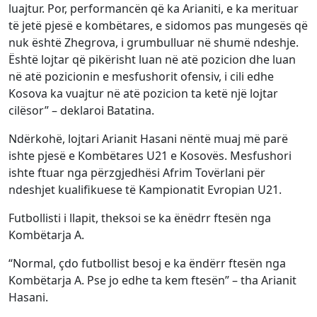
luajtur. Por, performancën që ka Arianiti, e ka merituar
të jetë pjesë e kombëtares, e sidomos pas mungesës që
nuk është Zhegrova, i grumbulluar në shumë ndeshje.
Është lojtar që pikërisht luan në atë pozicion dhe luan
në atë pozicionin e mesfushorit ofensiv, i cili edhe
Kosova ka vuajtur në atë pozicion ta ketë një lojtar
cilësor” – deklaroi Batatina.
Ndërkohë, lojtari Arianit Hasani nëntë muaj më parë
ishte pjesë e Kombëtares U21 e Kosovës. Mesfushori
ishte ftuar nga përzgjedhësi Afrim Tovërlani për
ndeshjet kualifikuese të Kampionatit Evropian U21.
Futbollisti i llapit, theksoi se ka ënëdrr ftesën nga
Kombëtarja A.
“Normal, çdo futbollist besoj e ka ëndërr ftesën nga
Kombëtarja A. Pse jo edhe ta kem ftesën” – tha Arianit
Hasani.