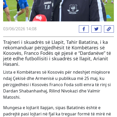
03/06/2026 14:08
Trajneri i skuadrës së Llapit, Tahir Batatina, i ka
rekomanduar përzgjedhësit të Kombëtares së
Kosovës, Franco Fodës që pjesë e “Dardanëve” të
jetë edhe futbollisiti i skuadrës së llapit, Arianit
Hasani.
Lista e Kombëtares së Kosovës për ndeshjet miqësore
ndaj Çekisë dhe Armenisë u publikua më 25 maj, ku
përzgjedhësi i Kosovës Franco Foda solli emra të rinj si
Dardan Shabanhaxhaj, Rilind Nivokazi dhe Valmir
Matoshi.
Mungesa e lojtarit llapjan, sipas Batatinës është e
padrejtë pasi lojtari në fjal ka treguar formë të mirë në