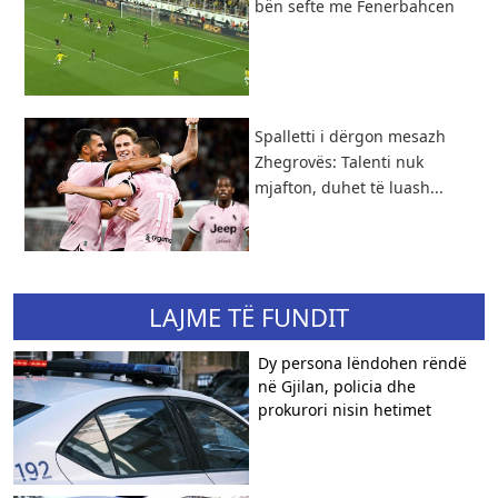
bën sefte me Fenerbahcen
Spalletti i dërgon mesazh
Zhegrovës: Talenti nuk
mjafton, duhet të luash...
LAJME TË FUNDIT
Dy persona lëndohen rëndë
në Gjilan, policia dhe
prokurori nisin hetimet