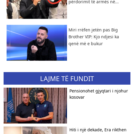
përdorimit të armës në...
Miri rrëfen jetën pas Big
Brother VIP: Kjo ndjesi ka
qenë më e bukur
LAJME TË FUNDIT
Pensionohet gjyqtari i njohur
kosovar
Hiti i një dekade, Era rikthen