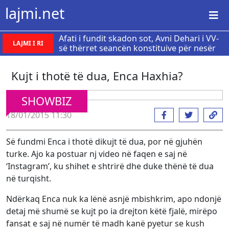
lajmi.net
Afati i fundit skadon sot, Avni Dehari i VV-
LAJMI I RI
së thërret seancën konstituive për nesër
Kujt i thotë të dua, Enca Haxhia?
SHOWBIZ
18/01/2015 11:30
Së fundmi Enca i thotë dikujt të dua, por në gjuhën
turke. Ajo ka postuar nj video në faqen e saj në
‘Instagram’, ku shihet e shtrirë dhe duke thënë të dua
në turqisht.
Ndërkaq Enca nuk ka lënë asnjë mbishkrim, apo ndonjë
detaj më shumë se kujt po ia drejton këtë fjalë, mirëpo
fansat e saj në numër të madh kanë pyetur se kush