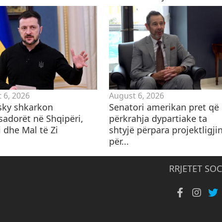
 6, 2026
August 6, 2026
sky shkarkon
Senatori amerikan pret që
adorët në Shqipëri,
përkrahja dypartiake ta
 dhe Mal të Zi
shtyjë përpara projektligji
për...
RRJETET SOC