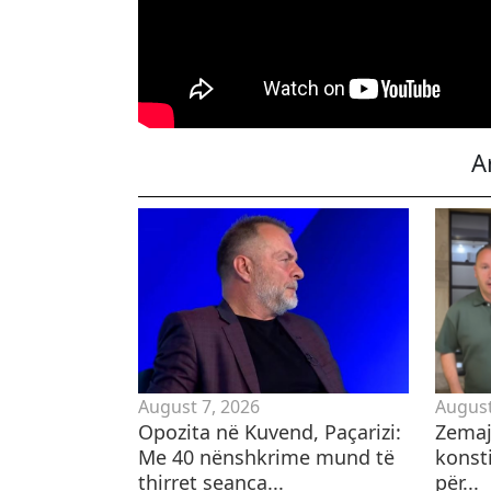
A
August 7, 2026
August
Opozita në Kuvend, Paçarizi:
Zemaj:
Me 40 nënshkrime mund të
konst
thirret seanca...
për...