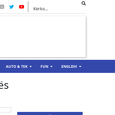
AUTO & TEK
FUN
ENGLISH
ës