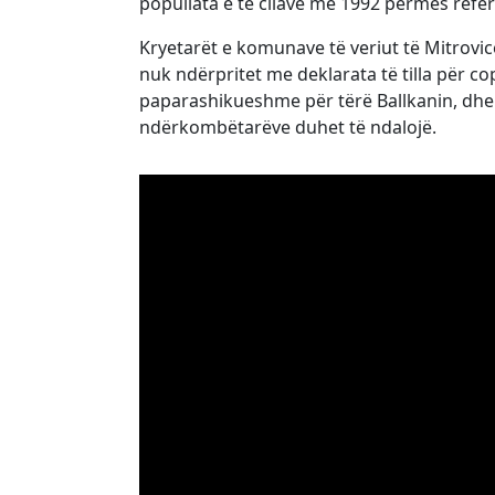
popullata e të cilave më 1992 përmes ref
Kryetarët e komunave të veriut të Mitrovi
nuk ndërpritet me deklarata të tilla për co
paparashikueshme për tërë Ballkanin, dhe 
ndërkombëtarëve duhet të ndalojë.