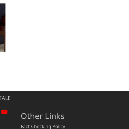
n
IALE
Other Links
Fact-Checking Policy