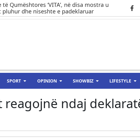
 të Qumështores ‘VITA’, në disa mostra u
 pluhur dhe niseshte e padeklaruar
SPORT
OPINION
SHOWBIZ
LIFESTYLE
t reagojnë ndaj deklarat