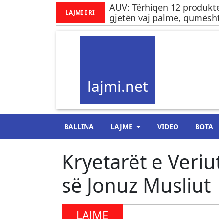
AUV: Tërhiqen 12 produkte
LAJMI I RI
gjetën vaj palme, qumësht
lajmi.net
BALLINA
LAJME
VIDEO
BOTA
Kryetarët e Veriu
së Jonuz Musliut
LAJME