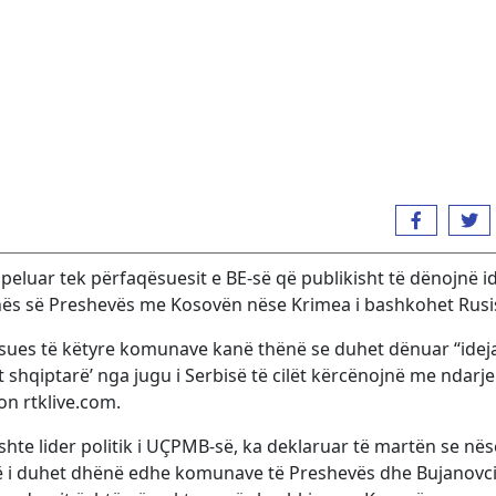
peluar tek përfaqësuesit e BE-së që publikisht të dënojnë i
inës së Preshevës me Kosovën nëse Krimea i bashkohet Rusi
sues të këtyre komunave kanë thënë se duhet dënuar “idej
ët shqiptarë’ nga jugu i Serbisë të cilët kërcënojnë me ndarje
ton rtklive.com.
 ishte lider politik i UÇPMB-së, ka deklaruar të martën se nës
jtë i duhet dhënë edhe komunave të Preshevës dhe Bujanovci