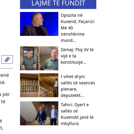
LAJME TË FUNDIT
Opozita në
Kuvend, Paçarizi:
Me 40
nënshkrime
mund...
Zemaj: Ftoj VV të
vijë e ta
konstituojë...
denë
I vihet dryni
së.
sallës së seancës
plenare,
a për
deputetët...
 të
Tahiri: Dyert e
sallës së
Kuvendit janë të
e
mbyllura
t,