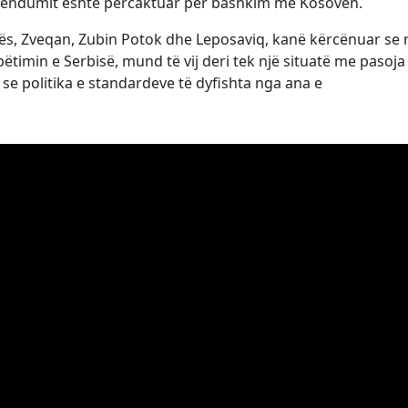
erendumit është përcaktuar për bashkim me Kosovën.
cës, Zveqan, Zubin Potok dhe Leposaviq, kanë kërcënuar se 
pëtimin e Serbisë, mund të vij deri tek një situatë me pasoja
se politika e standardeve të dyfishta nga ana e