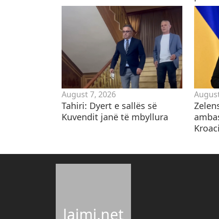
August 7, 2026
August
Tahiri: Dyert e sallës së
Zelen
Kuvendit janë të mbyllura
ambas
Kroaci
lajmi.net