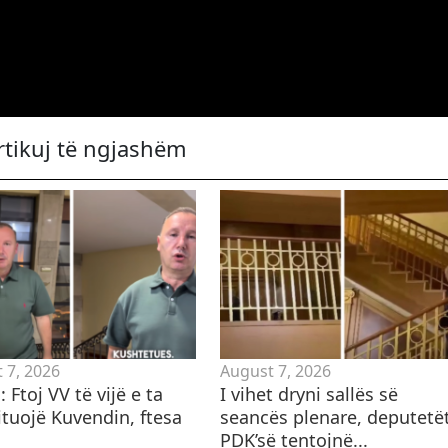
rtikuj të ngjashëm
 7, 2026
August 7, 2026
 Ftoj VV të vijë e ta
I vihet dryni sallës së
ituojë Kuvendin, ftesa
seancës plenare, deputetë
PDK’së tentojnë...