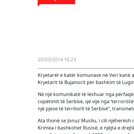
20/03/2014 16:23
Kryetarët e katër komunave në Veri kanë a
Kryetarit të Bujanocit për bashkim të Lug
Në një komunikatë të lëshuar nga përfaqë
copëtimit të Serbisë, që vije nga ‘terrorist
një pjese të territorit të Serbisë”, transme
Ata thonë se Jonuz Musliu, i cili njëherësh
Krimea i bashkohet Rusisë, e njëjta e dre