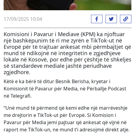
17/09/2025 10:04
Komisioni i Pavarur i Mediave (KPM) ka njoftuar
një bashkëpunim të ri me zyrën e TikTok-ut në
Evropë për të trajtuar ankesat mbi përmbajtjet që
mund të ndikojnë në integritetin e zgjedhjeve
lokale në Kosovë, por edhe për çështje të shkeljes
së standardeve mediale jashtë periudhave
zgjedhore.
Këtë e ka bërë të ditur Besnik Berisha, kryetar i
Komisionit të Pavarur për Media, në Përballje Podcast
në Telegrafi.
“Unë mund të përmend që kemi edhe një marrëveshje
me drejtorin e TikTok-ut për Evropë. Si Komision i
Pavarur për Media jemi pajtuar që ankesat që vijnë në
raport me TikTok-un, ne mund t’i adresojmë direkt atje.