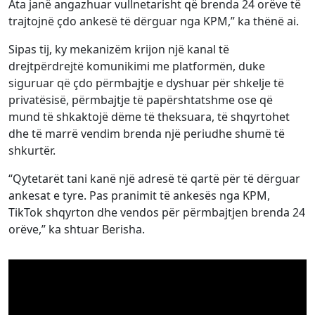
Ata janë angazhuar vullnetarisht që brenda 24 orëve të
trajtojnë çdo ankesë të dërguar nga KPM,” ka thënë ai.
Sipas tij, ky mekanizëm krijon një kanal të
drejtpërdrejtë komunikimi me platformën, duke
siguruar që çdo përmbajtje e dyshuar për shkelje të
privatësisë, përmbajtje të papërshtatshme ose që
mund të shkaktojë dëme të theksuara, të shqyrtohet
dhe të marrë vendim brenda një periudhe shumë të
shkurtër.
“Qytetarët tani kanë një adresë të qartë për të dërguar
ankesat e tyre. Pas pranimit të ankesës nga KPM,
TikTok shqyrton dhe vendos për përmbajtjen brenda 24
orëve,” ka shtuar Berisha.