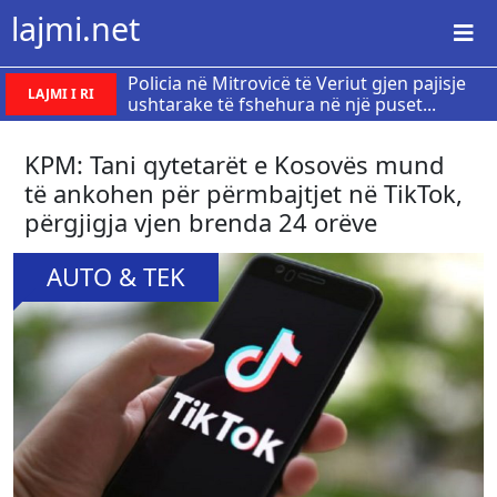
lajmi.net
​Policia në Mitrovicë të Veriut gjen pajisje
LAJMI I RI
ushtarake të fshehura në një puset...
KPM: Tani qytetarët e Kosovës mund
të ankohen për përmbajtjet në TikTok,
përgjigja vjen brenda 24 orëve
AUTO & TEK