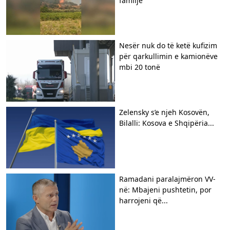
familje
Nesër nuk do të ketë kufizim
për qarkullimin e kamionëve
mbi 20 tonë
Zelensky s’e njeh Kosovën,
Bilalli: Kosova e Shqipëria...
Ramadani paralajmëron VV-
në: Mbajeni pushtetin, por
harrojeni që...