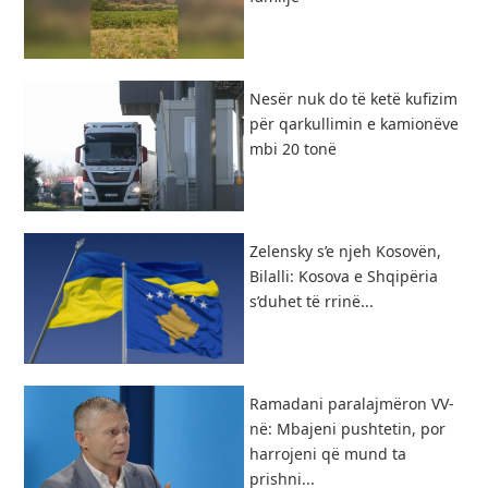
Nesër nuk do të ketë kufizim
për qarkullimin e kamionëve
mbi 20 tonë
Zelensky s’e njeh Kosovën,
Bilalli: Kosova e Shqipëria
s’duhet të rrinë...
Ramadani paralajmëron VV-
në: Mbajeni pushtetin, por
harrojeni që mund ta
prishni...