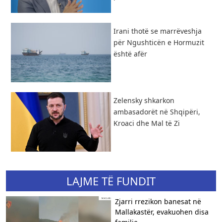
Irani thotë se marrëveshja
për Ngushticën e Hormuzit
është afër
Zelensky shkarkon
ambasadorët në Shqipëri,
Kroaci dhe Mal të Zi
LAJME TË FUNDIT
Zjarri rrezikon banesat në
Mallakastër, evakuohen disa