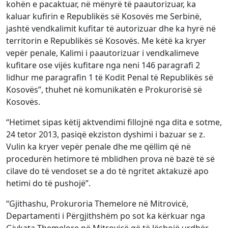
kohën e pacaktuar, në mënyrë të paautorizuar, ka
kaluar kufirin e Republikës së Kosovës me Serbinë,
jashtë vendkalimit kufitar të autorizuar dhe ka hyrë në
territorin e Republikës së Kosovës. Me këtë ka kryer
vepër penale, Kalimi i paautorizuar i vendkalimeve
kufitare ose vijës kufitare nga neni 146 paragrafi 2
lidhur me paragrafin 1 të Kodit Penal të Republikës së
Kosovës”, thuhet në komunikatën e Prokurorisë së
Kosovës.
“Hetimet sipas këtij aktvendimi fillojnë nga dita e sotme,
24 tetor 2013, pasiqë ekziston dyshimi i bazuar se z.
Vulin ka kryer vepër penale dhe me qëllim që në
procedurën hetimore të mblidhen prova në bazë të së
cilave do të vendoset se a do të ngritet aktakuzë apo
hetimi do të pushojë”.
“Gjithashu, Prokuroria Themelore në Mitrovicë,
Departamenti i Përgjithshëm po sot ka kërkuar nga