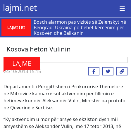
lajmi.net
Bosch alarmon pas vizitës së Zelenskyt në
Beograd: Ukraina po bëhet kërcënim për
LAJMI I RI
Kosovën dhe Ballkanin
Kosova heton Vulinin
LAJME
24/10/2013 15:15
Departamenti i Përgjithshëm i Prokurorisë Themelore
në Mitrovicë ka marrë sot aktvendim për fillimin e
hetimeve kundër Aleksandër Vulin, Ministër pa protofol
në Qeverinë e Serbisë.
“Ky aktvendim u mor për arsye se ekziston dyshimi i
arsyeshëm se Aleksandër Vulin, më 17 tetor 2013, në