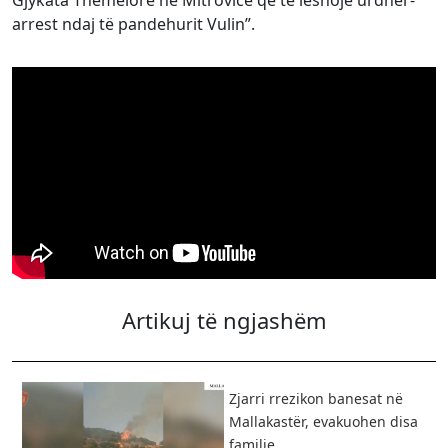
Gjykata Themelore në Mitrovicë që të lëshojë urdhër-
arrest ndaj të pandehurit Vulin”.
Artikuj të ngjashëm
Zjarri rrezikon banesat në
Mallakastër, evakuohen disa
familje