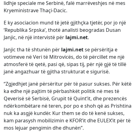
lidhje speciale me Serbinë, falë marrëveshjes në mes
Kryeministrave Thaçi-Dacic.
E ky asociacion mund të jetë gjithçka tjetër, por jo një
‘Republika Srpska’, thotë analisti beogradas Dusan
Janjic, në një intervistë për
lajmi.net
.
Janjic tha të shtunën për
lajmi.net
se përsëritja e
votimeve në Veri të Mitrovicës, do të përcillet me një
atmosferë të qetë, pasi që, sipas tij, për një gjë të tillë
janë angazhuar të gjitha strukturat e sigurisë.
“Zgjedhjet janë përsëritur për të pasur sukses. Për këtë
ka edhe një pajtim të përbashkët politik në mes të
Qeverisë së Serbisë, Grupit të Quint’it, dhe prezencës
ndërkombëtare në teren, por po e shoh që as Prishtina
nuk ka asgjë kundër. Kur them se do të kenë sukses,
kam parasysh mobilizimin e KFOR’it dhe EULEX’it për të
mos lejuar pengimin dhe dhunën”.