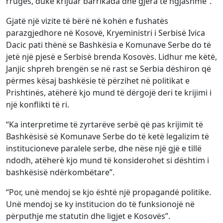
rrugës, duke krijuar barrikada dhe gjëra të ngjashme”.
Gjatë një vizite të bërë në kohën e fushatës
parazgjedhore në Kosovë, Kryeministri i Serbisë Ivica
Dacic pati thënë se Bashkësia e Komunave Serbe do të
jetë një pjesë e Serbisë brenda Kosovës. Lidhur me këtë,
Janjic shpreh brengën se në rast se Serbia dëshiron që
përmes kësaj bashkësie të përzihet në politikat e
Prishtinës, atëherë kjo mund të dërgojë deri te krijimi i
një konflikti të ri.
“Ka interpretime të zyrtarëve serbë që pas krijimit të
Bashkësisë së Komunave Serbe do të ketë legalizim të
institucioneve paralele serbe, dhe nëse një gjë e tillë
ndodh, atëherë kjo mund të konsiderohet si dështim i
bashkësisë ndërkombëtare”.
“Por, unë mendoj se kjo është një propagandë politike.
Unë mendoj se ky institucion do të funksionojë në
përputhje me statutin dhe ligjet e Kosovës”.