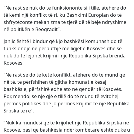
“Në rast se nuk do të funksiononte si i tillë, atëherë do
të kemi një konflikt të ri, ku Bashkimi Europian do të
shfrytëzonte mekanizma të tjerë që të bëjë ndryshime
në politikën e Beogradit”.
Janjic është i bindur që kjo bashkësi komunash do të
funksionojë në përputhje me ligjet e Kosovës dhe se
nuk do të lejohet krijimi i një Republika Srpska brenda
Kosovës.
“Në rast se do të ketë konflikt, atëherë do të mund që
në të, të përfshihen të gjitha komunat e kësaj
bashkësie, përfshirë edhe ato në qendër të Kosovës.
Por, mendoj se një gjë e tillë do të mund të evitohej
përmes politikës dhe jo përmes krijimit të një Republika
Srpska të re”.
“Nuk ka mundësi që të krijohet një Republika Srpska në
Kosovë, pasi që bashkësia ndërkombëtare është duke u