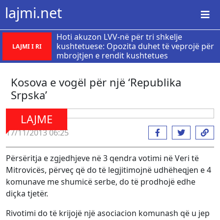
lajmi.net
Hoti akuzon LVV-në për tri shkelje
kushtetuese: Opozita duhet të veprojë për
LAJMI I RI
mbrojtjen e rendit kushtetues
Kosova e vogël për një ‘Republika
Srpska’
LAJME
17/11/2013 06:25
Përsëritja e zgjedhjeve në 3 qendra votimi në Veri të
Mitrovicës, përveç që do të legjitimojnë udhëheqjen e 4
komunave me shumicë serbe, do të prodhojë edhe
diçka tjetër.
Rivotimi do të krijojë një asociacion komunash që u jep