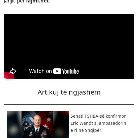
Janjic për
lajmi.net
.
Artikuj të ngjashëm
Senati i SHBA-së konfirmon
Eric Wendt si ambasadorin
e ri në Shqipëri