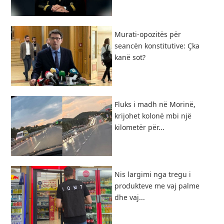
​Murati-opozitës për
seancën konstitutive: Çka
kanë sot?
Fluks i madh në Morinë,
krijohet kolonë mbi një
kilometër për...
Nis largimi nga tregu i
produkteve me vaj palme
dhe vaj...