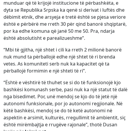
munduar që të krijojë institucione të përbashkëta, e
dyta se Republika Srpska ka qenë si derivat i luftës dhe
dëbimit etnik, dhe arsyeja e tretë është se pjesa veriore
është e përbërë me rreth 30 për qind banorë shqiptarë,
por ka edhe komuna që janë 50 me 50. Pra, ndarja
është absolutisht e parealizueshme”.
“Mbi të gjitha, një shtet i cili ka rreth 2 milionë banorë
nuk mund ta përballojë edhe një shtet të ri brenda
vetes. As komuniteti serb nuk ka kapacitet që ta
përballojë formimin e një shteti të ri”.
“Është e vështirë të thuhet se si do të funksionojë kjo
bashkësi komunash serbe, pasi nuk ka një statut të dalë
nga bisedimet. Por, unë mendoj se kjo do të jetë një
autonomi funksionale, por jo autonomi regjionale. Në
këtë bashkësi, mendoj se do të ketë autonomi në
aspektin e arsimit, kulturës, rregullimit të ambientit, siç
është mirëmbajtja e rrugëve rajonale”, thotë Dusan