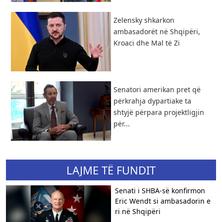
Zelensky shkarkon
ambasadorët në Shqipëri,
Kroaci dhe Mal të Zi
Senatori amerikan pret që
përkrahja dypartiake ta
shtyjë përpara projektligjin
për...
LAJME TË FUNDIT
Senati i SHBA-së konfirmon
Eric Wendt si ambasadorin e
ri në Shqipëri