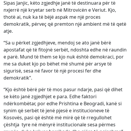
Sipas Janjic, këto zgjedhje janë të destinuara për të
nxjerrë një kryetar serb në Mitrovicën e Veriut. Kjo,
thotë ai, nuk ka të bëjë aspak me një proces
demokratik, përveç që premton një ambient më të qetë
atje.
“Sa u përket zgjedhjeve, mendoj se ato janë bërë
apostafat që të fitojnë serbët, ndoshta edhe në raundin
e parë. Mund të them se kjo nuk është demokraci, por
me sa duket kjo po bëhet më shumë për arsye të
sigurisë, sesa në favor të një procesi fer dhe
demokratik”.
“Kjo është bërë për të mos pasur ndarje, pasi që dihet
se këto janë zgjedhjet e para. Edhe faktori
ndërkombëtar, por edhe Prishtina e Beogradi, kanë si
synim që serbët të jenë pjesë e institucioneve të
Kosovës, pasi që është më mirë që të rregullohet
çështja tyre në mënyrë institucionale sesa përmes