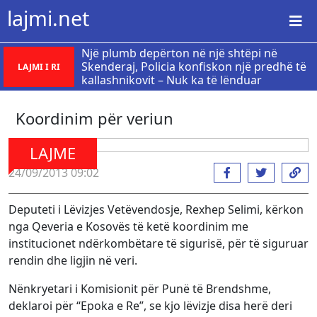
lajmi.net
Një plumb depërton në një shtëpi në
Skenderaj, Policia konfiskon një predhë të
LAJMI I RI
kallashnikovit – Nuk ka të lënduar
Koordinim për veriun
LAJME
24/09/2013 09:02
Deputeti i Lëvizjes Vetëvendosje, Rexhep Selimi, kërkon
nga Qeveria e Kosovës të ketë koordinim me
institucionet ndërkombëtare të sigurisë, për të siguruar
rendin dhe ligjin në veri.
Nënkryetari i Komisionit për Punë të Brendshme,
deklaroi për “Epoka e Re”, se kjo lëvizje disa herë deri