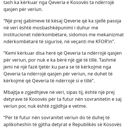
tash ka kërkuar nga Qeveria e Kosovës ta ndërrojë
qasjen për veriun.
“Një prej gabimeve të kësaj Qeverie që ka sjellë pasoja
në veri është mosbashkëpunimi i duhur me
institucionet ndërkombëtare, sidomos me mekanizmat
ndërkombëtarë të sigurisë, në veçanti me KFOR’in”.
“Kemi kërkuar disa herë që Qeveria ta ndërrojë qasjen
për veriun, por nuk e ka bërë një gjë të tillë. Tashmë
jemi në një fazë tjetër ku para se të kërkojmë nga
Qeveria ta ndërrojë qasjen për veriun, ne duhet të
kërkojmë që Qeveria të ndërrojë si e tillë”.
Mbajtja e zgjedhjeve në veri, sipas tij, është një prej
detyrave të Kosovës për ta futur nën sovranitetin e saj
veriun por, nuk është zgjidhja e vetme.
“Për të futur nën sovranitet veriun do të duhej të
aplikoheshin të gjitha detyrat e Republikës së Kosovës