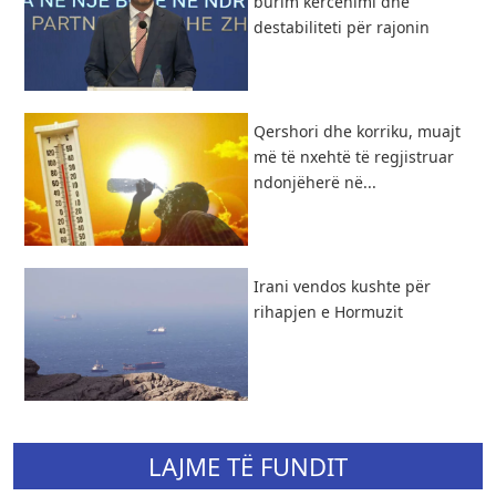
burim kërcënimi dhe
destabiliteti për rajonin
Qershori dhe korriku, muajt
më të nxehtë të regjistruar
ndonjëherë në...
Irani vendos kushte për
rihapjen e Hormuzit
LAJME TË FUNDIT