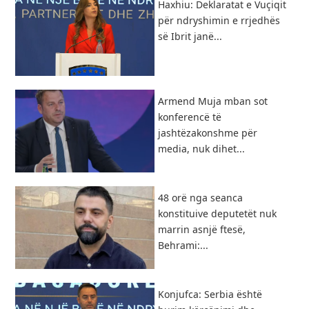
Haxhiu: Deklaratat e Vuçiqit
për ndryshimin e rrjedhës
së Ibrit janë...
Armend Muja mban sot
konferencë të
jashtëzakonshme për
media, nuk dihet...
48 orë nga seanca
konstituive deputetët nuk
marrin asnjë ftesë,
Behrami:...
Konjufca: Serbia është