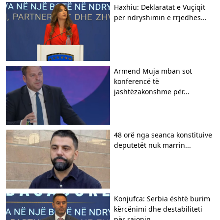
Haxhiu: Deklaratat e Vuçiqit
për ndryshimin e rrjedhës...
Armend Muja mban sot
konferencë të
jashtëzakonshme për...
48 orë nga seanca konstituive
deputetët nuk marrin...
Konjufca: Serbia është burim
kërcënimi dhe destabiliteti
për rajonin