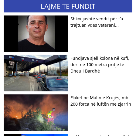
LAJME TË FUNDIT
Shkoi jashtë vendit për t’u
trajtuar, vdes veterani...
Fundjava sjell kolona në kufi,
deri në 100 metra pritje te
Dheu i Bardhë
Flakët në Malin e Krujës, mbi
200 forca në luftën me zjarrin