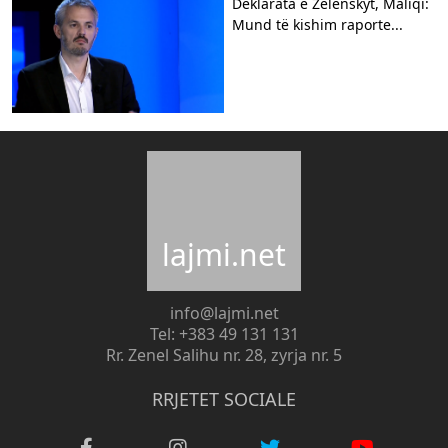
Deklarata e Zelenskyt, Maliqi:
Mund të kishim raporte...
lajmi.net
info@lajmi.net
Tel: +383 49 131 131
Rr. Zenel Salihu nr. 28, zyrja nr. 5
RRJETET SOCIALE