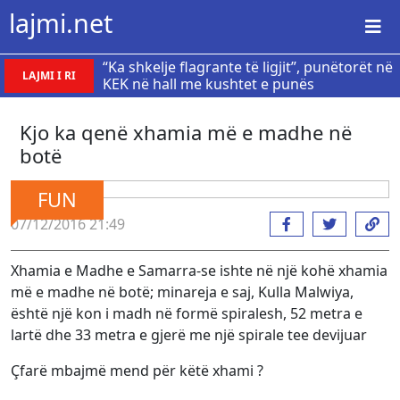
lajmi.net
“Ka shkelje flagrante të ligjit”, punëtorët në
LAJMI I RI
KEK në hall me kushtet e punës
Kjo ka qenë xhamia më e madhe në
botë
FUN
07/12/2016 21:49
Xhamia e Madhe e Samarra-se ishte në një kohë xhamia
më e madhe në botë; minareja e saj, Kulla Malwiya,
është një kon i madh në formë spiralesh, 52 metra e
lartë dhe 33 metra e gjerë me një spirale tee devijuar
Çfarë mbajmë mend për këtë xhami ?