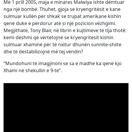
Më 1 prill 2005, maja e minares Malwiya ishte dëmtuar
nga një bombë. Thuhet, gjoja se kryengritësit e kane
sulmuar kullën për shkak se trupat amerikane kishin
qenë duke e përdorur atë si një pozicion vëzhgimi.
Megjithatë, Tony Blair, në librin e kujtimeve të tija thotë:
kemi dëshmi që vërtetojnë se kryengritësit kishin
sulmuar xhaminë për të nxitur dhunën sunnite-shiite
dhe të destabilizojnë më tej vendin?
“Mundohuni të imagjinoni se sa e madhe ka qenë kjo
Xhami në shekullin e 9-të”.