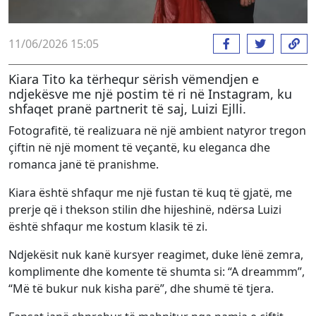
11/06/2026 15:05
Kiara Tito ka tërhequr sërish vëmendjen e
ndjekësve me një postim të ri në Instagram, ku
shfaqet pranë partnerit të saj, Luizi Ejlli.
Fotografitë, të realizuara në një ambient natyror tregon
çiftin në një moment të veçantë, ku eleganca dhe
romanca janë të pranishme.
Kiara është shfaqur me një fustan të kuq të gjatë, me
prerje që i thekson stilin dhe hijeshinë, ndërsa Luizi
është shfaqur me kostum klasik të zi.
Ndjekësit nuk kanë kursyer reagimet, duke lënë zemra,
komplimente dhe komente të shumta si: “A dreammm”,
“Më të bukur nuk kisha parë”, dhe shumë të tjera.