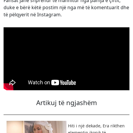
Fansat janë shprehur të mahnitur nga pamja e çiftit,
duke e bërë këtë postim një nga më të komentuarit dhe
të pëlqyerit në Instagram.
Artikuj të ngjashëm
Hiti i një dekade, Era rikthen
elementin ikonik të