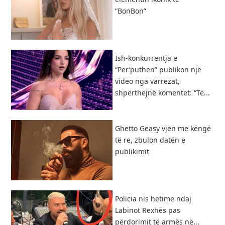
“BonBon”
Ish-konkurrentja e
“Për’puthen” publikon një
video nga varrezat,
shpërthejnë komentet: “Të...
Ghetto Geasy vjen me këngë
të re, zbulon datën e
publikimit
Policia nis hetime ndaj
Labinot Rexhës pas
përdorimit të armës në...