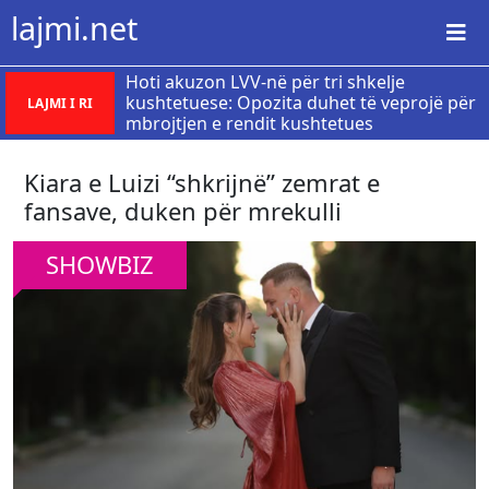
lajmi.net
Hoti akuzon LVV-në për tri shkelje
kushtetuese: Opozita duhet të veprojë për
LAJMI I RI
mbrojtjen e rendit kushtetues
Kiara e Luizi “shkrijnë” zemrat e
fansave, duken për mrekulli
SHOWBIZ