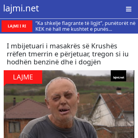
lajmi.net
“Ka shkelje flagrante të ligjit”, punëtorët në
LAJMI I RI
KEK në hall me kushtet e punës...
I mbijetuari i masakrës së Krushës
rrëfen tmerrin e përjetuar, tregon si iu
hodhën benzinë dhe i dogjën
LAJME