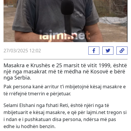
27/03/2025 12:02
Masakra e Krushës e 25 marsit të vitit 1999, është
një nga masakrat më të mëdha në Kosovë e bërë
nga Serbia.
Pak persona kanë arritur t’i mbijetojnë kësaj masakre e
të rrëfejnë tmerrin e përjetuar.
Selami Elshani nga fshati Reti, është njëri nga të
mbijetuarit e kësaj masakre, e që për lajmi.net tregon si
i ndan e i pushkatuan disa persona, ndërsa më pas
edhe iu hodhën benzin.