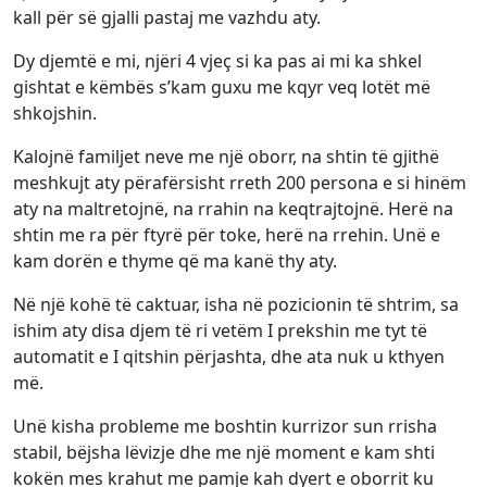
kall për së gjalli pastaj me vazhdu aty.
Dy djemtë e mi, njëri 4 vjeç si ka pas ai mi ka shkel
gishtat e këmbës s’kam guxu me kqyr veq lotët më
shkojshin.
Kalojnë familjet neve me një oborr, na shtin të gjithë
meshkujt aty përafërsisht rreth 200 persona e si hinëm
aty na maltretojnë, na rrahin na keqtrajtojnë. Herë na
shtin me ra për ftyrë për toke, herë na rrehin. Unë e
kam dorën e thyme që ma kanë thy aty.
Në një kohë të caktuar, isha në pozicionin të shtrim, sa
ishim aty disa djem të ri vetëm I prekshin me tyt të
automatit e I qitshin përjashta, dhe ata nuk u kthyen
më.
Unë kisha probleme me boshtin kurrizor sun rrisha
stabil, bëjsha lëvizje dhe me një moment e kam shti
kokën mes krahut me pamje kah dyert e oborrit ku