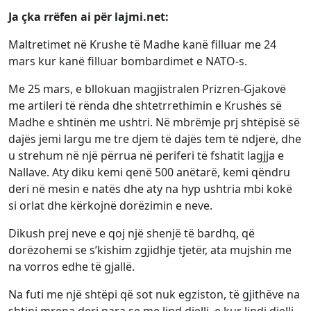
Ja çka rrëfen ai për lajmi.net:
Maltretimet në Krushe të Madhe kanë filluar me 24
mars kur kanë filluar bombardimet e NATO-s.
Me 25 mars, e bllokuan magjistralen Prizren-Gjakovë
me artileri të rënda dhe shtetrrethimin e Krushës së
Madhe e shtinën me ushtri. Në mbrëmje prj shtëpisë së
dajës jemi largu me tre djem të dajës tem të ndjerë, dhe
u strehum në një përrua në periferi të fshatit lagjja e
Nallave. Aty diku kemi qenë 500 anëtarë, kemi qëndru
deri në mesin e natës dhe aty na hyp ushtria mbi kokë
si orlat dhe kërkojnë dorëzimin e neve.
Dikush prej neve e qoj një shenjë të bardhq, që
dorëzohemi se s’kishim zgjidhje tjetër, ata mujshin me
na vorros edhe të gjallë.
Na futi me një shtëpi që sot nuk egziston, të gjithëve na