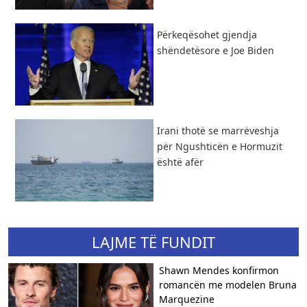
Përkeqësohet gjendja
shëndetësore e Joe Biden
Irani thotë se marrëveshja
për Ngushticën e Hormuzit
është afër
LAJME TË FUNDIT
Shawn Mendes konfirmon
romancën me modelen Bruna
Marquezine