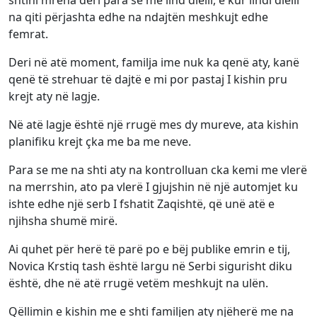
shtini mrena deri para se me lind dielli, e kur lindi dielli
na qiti përjashta edhe na ndajtën meshkujt edhe
femrat.
Deri në atë moment, familja ime nuk ka qenë aty, kanë
qenë të strehuar të dajtë e mi por pastaj I kishin pru
krejt aty në lagje.
Në atë lagje është një rrugë mes dy mureve, ata kishin
planifiku krejt çka me ba me neve.
Para se me na shti aty na kontrolluan cka kemi me vlerë
na merrshin, ato pa vlerë I gjujshin në një automjet ku
ishte edhe një serb I fshatit Zaqishtë, që unë atë e
njihsha shumë mirë.
Ai quhet për herë të parë po e bëj publike emrin e tij,
Novica Krstiq tash është largu në Serbi sigurisht diku
është, dhe në atë rrugë vetëm meshkujt na ulën.
Qëllimin e kishin me e shti familjen aty njëherë me na