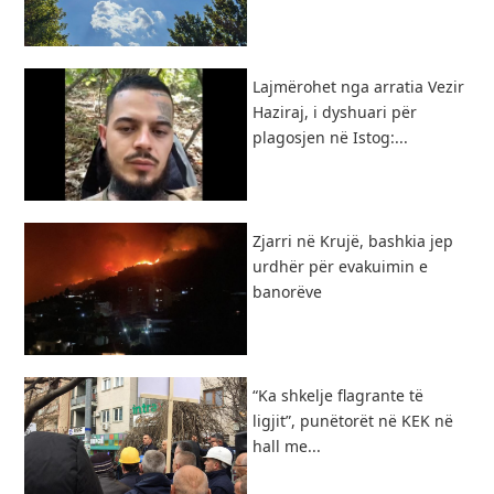
Lajmërohet nga arratia Vezir
Haziraj, i dyshuari për
plagosjen në Istog:...
Zjarri në Krujë, bashkia jep
urdhër për evakuimin e
banorëve
“Ka shkelje flagrante të
ligjit”, punëtorët në KEK në
hall me...