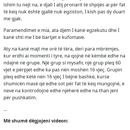
ishim tu nejt na, e djali I atij pronarit të shpijës ai për fat
të keq nuk është gjallë nuk egziston, I kish pas dy duart
me gjak.
Paramendimet e mia, ata djem I kanë egzekutu dhe I
kanë shti me I bë bartjet e kufomave.
Aty na kanë majt me orë të tëra, deri para mbrëmjes,
kur erdhi ai momenti i tyre, na qojnë në këmbë edhe na
ndajnë në grupe. Një grup si mysafir, një grup pleq 60
vjet e përpjet edhe ka pas nën moshën 16 vjeç. Grupin
pleq edhe këtë nën 16 vjeç I bëjnë bashkë, kurse
shumicën masë që edhe sot për fat të keq mungojnë, e
neve na kontrollojnë edhe njëherë edhe na than jeni
për pushkatim.
…
Më shumë dëgjojeni videon: