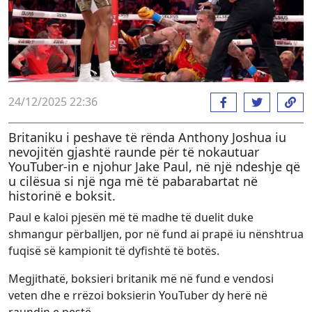
24/12/2025 22:36
Britaniku i peshave të rënda Anthony Joshua iu
nevojitën gjashtë raunde për të nokautuar
YouTuber-in e njohur Jake Paul, në një ndeshje që
u cilësua si një nga më të pabarabartat në
historinë e boksit.
Paul e kaloi pjesën më të madhe të duelit duke
shmangur përballjen, por në fund ai prapë iu nënshtrua
fuqisë së kampionit të dyfishtë të botës.
Megjithatë, boksieri britanik më në fund e vendosi
veten dhe e rrëzoi boksierin YouTuber dy herë në
raundin e pestë.