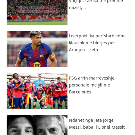
Vuçiqit: Derisa ti e pret një
nazist,...
Liverpooli ka përfshirë edhe
klauzolën e blerjes për
Araujon – këto...
PSG arrin marrëveshje
personale me yllin e
Barcelonës
Ndahet nga jeta Jorge
Messi, babai i Lionel Messit