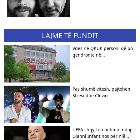
LAJME TË FUNDIT
Vdes në QKUK personi që po
qëndronte në...
Pas shumë vitesh, pajtohen
Stresi dhe Clevio
UEFA shqyrton hetimin ndaj
Gianni Infantinos për një...