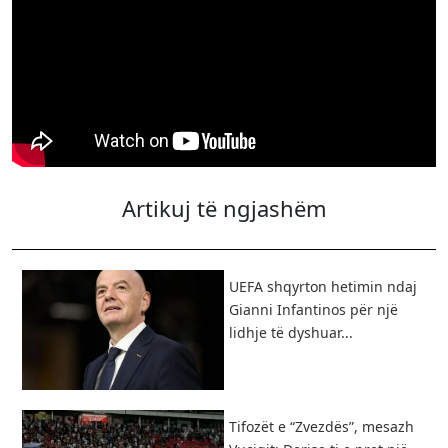
Artikuj të ngjashëm
UEFA shqyrton hetimin ndaj
Gianni Infantinos për një
lidhje të dyshuar...
Tifozët e “Zvezdës”, mesazh