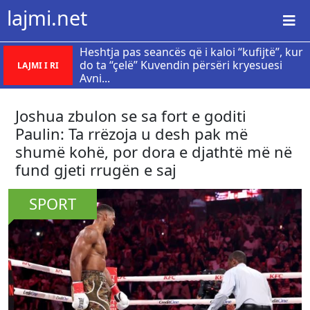
lajmi.net
Heshtja pas seancës që i kaloi “kufijtë”, kur
do ta “çelë” Kuvendin përsëri kryesuesi
LAJMI I RI
Avni...
​Joshua zbulon se sa fort e goditi
Paulin: Ta rrëzoja u desh pak më
shumë kohë, por dora e djathtë më në
fund gjeti rrugën e saj
SPORT