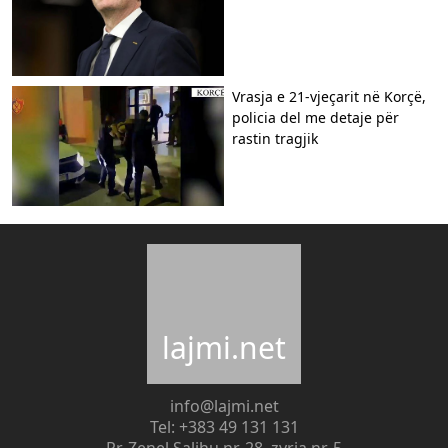
Vrasja e 21-vjeçarit në Korçë,
policia del me detaje për
rastin tragjik
lajmi.net
info@lajmi.net
Tel: +383 49 131 131
Rr. Zenel Salihu nr. 28, zyrja nr. 5