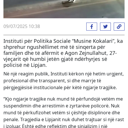
09/07/2025 10:38
Instituti për Politika Sociale “Musine Kokalari”, ka
shprehur ngushëllimet më të sinqerta për
familjen dhe të afërmit e Agon Zejnullahut, 27-
vjeçarit që humbi jetën gjatë ndërhyrjes së
policisë në Lipjan.
Në një reagim publik, Instituti kërkon një hetim urgjent,
profesional dhe transparent, si dhe marrje të
përgjegjësisë institucionale për këtë ngjarje tragjike.
“Kjo ngjarje tragjike nuk mund të përfundojë vetëm me
suspendimin dhe arrestimin e zyrtarëve policorë. Nuk
mund të përkufizohet vetëm si çështje disiplinore dhe
penale. Tragjedia e Lipjanit nuk duhet trajtuar si një rast
i izoluar. Është edhe reflektim dhe sinjalizim i një