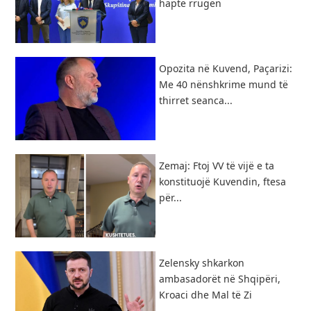
hapte rrugën
Opozita në Kuvend, Paçarizi:
Me 40 nënshkrime mund të
thirret seanca...
Zemaj: Ftoj VV të vijë e ta
konstituojë Kuvendin, ftesa
për...
Zelensky shkarkon
ambasadorët në Shqipëri,
Kroaci dhe Mal të Zi