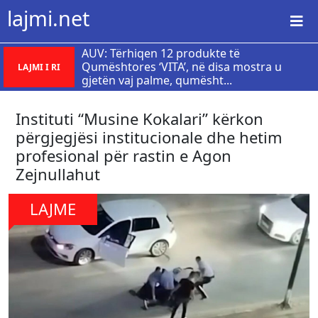
lajmi.net
AUV: Tërhiqen 12 produkte të
Qumështores ‘VITA’, në disa mostra u
LAJMI I RI
gjetën vaj palme, qumësht...
Instituti “Musine Kokalari” kërkon
përgjegjësi institucionale dhe hetim
profesional për rastin e Agon
Zejnullahut
LAJME