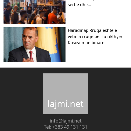
serbe dhe...
Haradinaj: Rruga është e
vetmja rrugë për ta rikthyer
Kosovën në binarë
lajmi.net
info@lajmi.net
Tel: +383 49 131 131