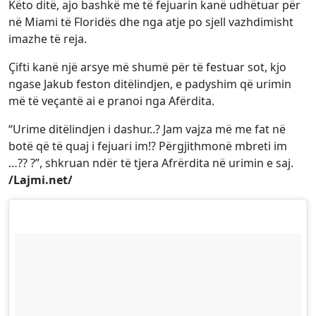
Këto ditë, ajo bashkë me të fejuarin kanë udhëtuar për
në Miami të Floridës dhe nga atje po sjell vazhdimisht
imazhe të reja.
Çifti kanë një arsye më shumë për të festuar sot, kjo
ngase Jakub feston ditëlindjen, e padyshim që urimin
më të veçantë ai e pranoi nga Afërdita.
“Urime ditëlindjen i dashur..? Jam vajza më me fat në
botë që të quaj i fejuari im!? Përgjithmonë mbreti im
…?? ?”, shkruan ndër të tjera Afrërdita në urimin e saj.
/Lajmi.net/