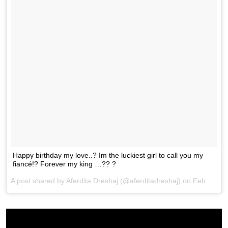
Happy birthday my love..? Im the luckiest girl to call you my
fiancé!? Forever my king …?? ?
A post shared by
Aferdita Dreshaj
(@aferditadreshaj) on
Feb 9, 2018 at 9:00pm PST