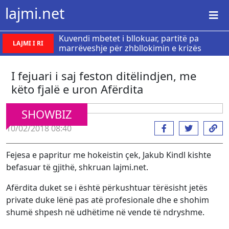
lajmi.net
Kuvendi mbetet i bllokuar, partitë pa
LAJMI I RI
marrëveshje për zhbllokimin e krizës
I fejuari i saj feston ditëlindjen, me
këto fjalë e uron Afërdita
SHOWBIZ
10/02/2018 08:40
Fejesa e papritur me hokeistin çek, Jakub Kindl kishte
befasuar të gjithë, shkruan lajmi.net.
Afërdita duket se i është përkushtuar tërësisht jetës
private duke lënë pas atë profesionale dhe e shohim
shumë shpesh në udhëtime në vende të ndryshme.