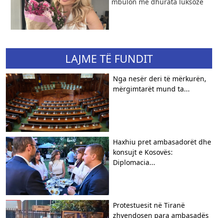
mbulon me dhurata luksoze
LAJME TË FUNDIT
Nga nesër deri të mërkurën,
mërgimtarët mund ta...
Haxhiu pret ambasadorët dhe
konsujt e Kosovës:
Diplomacia...
Protestuesit në Tiranë
zhvendosen para ambasadës