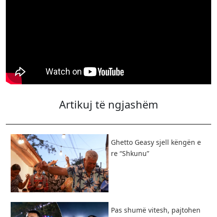
Artikuj të ngjashëm
Ghetto Geasy sjell këngën e
re “Shkunu”
Pas shumë vitesh, pajtohen