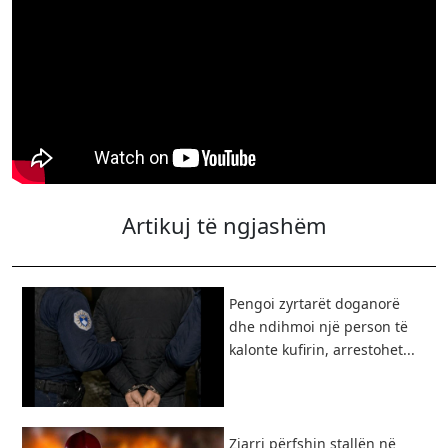
Artikuj të ngjashëm
Pengoi zyrtarët doganorë
dhe ndihmoi një person të
kalonte kufirin, arrestohet...
Zjarri përfshin stallën në