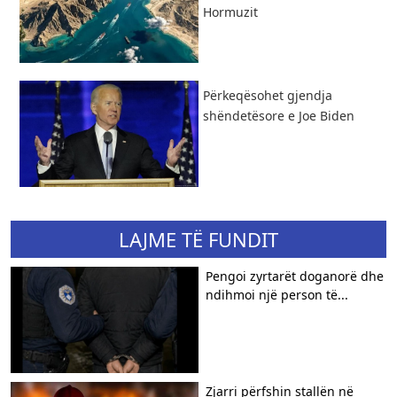
Hormuzit
Përkeqësohet gjendja
shëndetësore e Joe Biden
LAJME TË FUNDIT
Pengoi zyrtarët doganorë dhe
ndihmoi një person të...
Zjarri përfshin stallën në