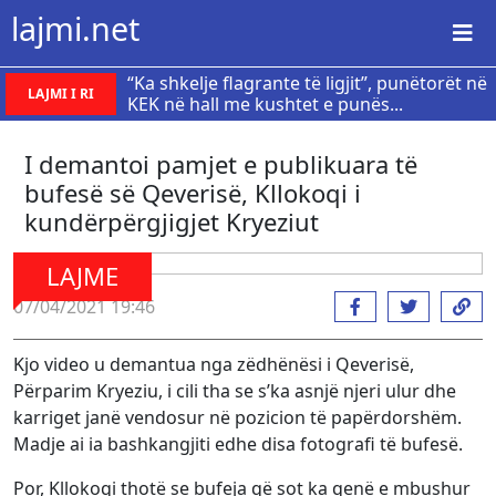
lajmi.net
“Ka shkelje flagrante të ligjit”, punëtorët në
LAJMI I RI
KEK në hall me kushtet e punës...
I demantoi pamjet e publikuara të
bufesë së Qeverisë, Kllokoqi i
kundërpërgjigjet Kryeziut
LAJME
07/04/2021 19:46
Kjo video u demantua nga zëdhënësi i Qeverisë,
Përparim Kryeziu, i cili tha se s’ka asnjë njeri ulur dhe
karriget janë vendosur në pozicion të papërdorshëm.
Madje ai ia bashkangjiti edhe disa fotografi të bufesë.
Por, Kllokoqi thotë se bufeja që sot ka qenë e mbushur