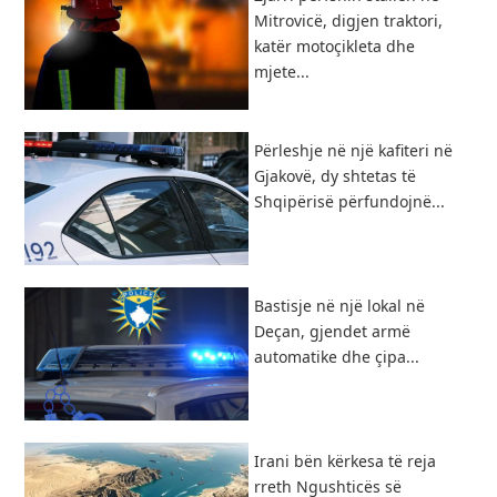
Mitrovicë, digjen traktori,
katër motoçikleta dhe
mjete...
Përleshje në një kafiteri në
Gjakovë, dy shtetas të
Shqipërisë përfundojnë...
Bastisje në një lokal në
Deçan, gjendet armë
automatike dhe çipa...
​Irani bën kërkesa të reja
rreth Ngushticës së