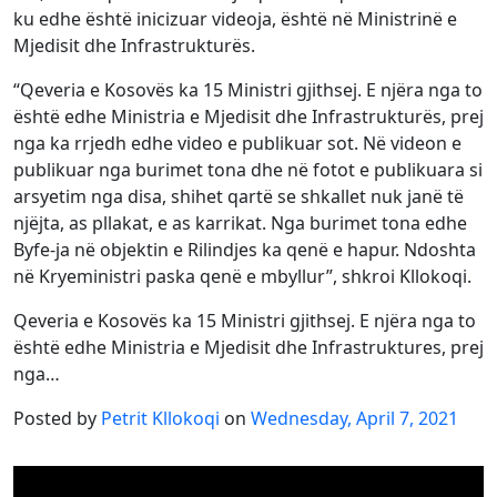
ku edhe është inicizuar videoja, është në Ministrinë e
Mjedisit dhe Infrastrukturës.
“Qeveria e Kosovës ka 15 Ministri gjithsej. E njëra nga to
është edhe Ministria e Mjedisit dhe Infrastrukturës, prej
nga ka rrjedh edhe video e publikuar sot. Në videon e
publikuar nga burimet tona dhe në fotot e publikuara si
arsyetim nga disa, shihet qartë se shkallet nuk janë të
njëjta, as pllakat, e as karrikat. Nga burimet tona edhe
Byfe-ja në objektin e Rilindjes ka qenë e hapur. Ndoshta
në Kryeministri paska qenë e mbyllur”, shkroi Kllokoqi.
Qeveria e Kosovës ka 15 Ministri gjithsej. E njëra nga to
është edhe Ministria e Mjedisit dhe Infrastruktures, prej
nga…
Posted by
Petrit Kllokoqi
on
Wednesday, April 7, 2021