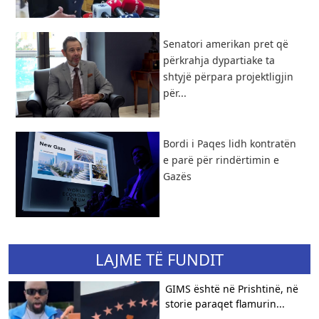
Senatori amerikan pret që
përkrahja dypartiake ta
shtyjë përpara projektligjin
për...
Bordi i Paqes lidh kontratën
e parë për rindërtimin e
Gazës
LAJME TË FUNDIT
GIMS është në Prishtinë, në
storie paraqet flamurin...