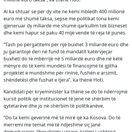
Ai ka shtuar se për dy vite ne kemi mbledh 400 milionë
euro më shumë taksa, sepse me politikat tona kemi
gjeneruar dy miliardë më shumë qarkullim tek bizneset
dhe kemi hapur së paku 40 mijë vende të reja të punës.
“Tash po përgatitemi për një buxhet 3 miliardë euro dhe
ju garantojë deri në fund të mandatit katërvjeçar
buxheti do të mbërrijë në 5 miliardë euro dhe në këtë
mënyrë do të kemi mundësi të financojmë të gjitha
projektet e mundshme për rininë, fushën e arsimit,
shëndetësi dhe fushat e tjera”, ka thënë Hoti.
Kandidati për kryeministër ka thënë se do të ndërrojmë
kursit politik që institucionet të jenë në shërbim të
qytetarëve dhe jo në shërbim të politikanëve.
“Do ta kemi qeverinë më të mirë që ka Kosova. Do të
merremi me temat më të ndjeshme siç janë
demarkacioni, liberalizimi i vizave, krijimi i ushtrisë,