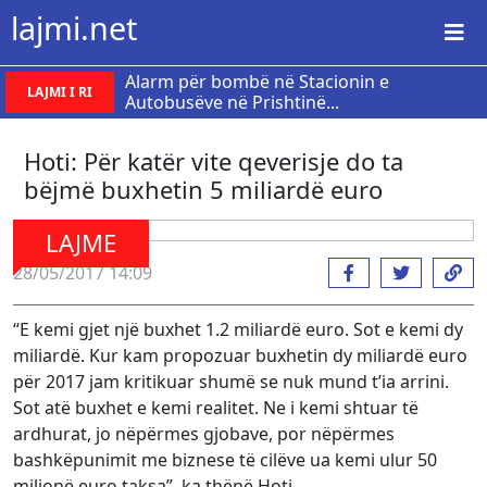
lajmi.net
Alarm për bombë në Stacionin e
LAJMI I RI
Autobusëve në Prishtinë...
Hoti: Për katër vite qeverisje do ta
bëjmë buxhetin 5 miliardë euro
LAJME
28/05/2017 14:09
“E kemi gjet një buxhet 1.2 miliardë euro. Sot e kemi dy
miliardë. Kur kam propozuar buxhetin dy miliardë euro
për 2017 jam kritikuar shumë se nuk mund t’ia arrini.
Sot atë buxhet e kemi realitet. Ne i kemi shtuar të
ardhurat, jo nëpërmes gjobave, por nëpërmes
bashkëpunimit me biznese të cilëve ua kemi ulur 50
milionë euro taksa”, ka thënë Hoti.