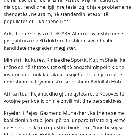
dialogu, rendi dhe ligji, drejtësia, zgjidhja e probleme në
shëndetësi, në arsim, në standardin jetësor të
popullatës etj”, ka thënë Hoti.
Ai ka thënë se lista e LDK-AKR-Alternativa është më e
përgatitura me 30 doktorë të shkencave dhe 46
kandidatë me gradën magjistër.
Ministri i Kulturës, Rinisë dhe Sportit, Kujtim Shala, ka
thënë se në shtatë vitet e tij të angazhimit politik dhe
institucional nuk ka takuar asnjëherë një njeri më të
ndershëm se kryeministri i ardhshëm Avdullah Hoti.
Ai i ka ftuar Pejanët dhe gjithë qytetarët e Kosovës të
votojnë për koalicionin e zhvillimit dhe perspektivës.
Kryetari i Pejës, Gazmend Muhaxheri, ka thënë se me
koalicionin aktual jemi përballur para tri vite e gjysmë
në Pejë dhe i kemi mposhtë bindshëm, “unë besoj se
fitorja e doktor Hotit ka me qenë më e bindshme se