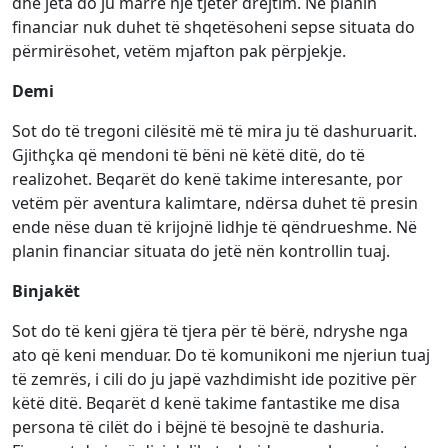
dhe jeta do ju marrë një tjetër drejtim. Në planin
financiar nuk duhet të shqetësoheni sepse situata do
përmirësohet, vetëm mjafton pak përpjekje.
Demi
Sot do të tregoni cilësitë më të mira ju të dashuruarit.
Gjithçka që mendoni të bëni në këtë ditë, do të
realizohet. Beqarët do kenë takime interesante, por
vetëm për aventura kalimtare, ndërsa duhet të presin
ende nëse duan të krijojnë lidhje të qëndrueshme. Në
planin financiar situata do jetë nën kontrollin tuaj.
Binjakët
Sot do të keni gjëra të tjera për të bërë, ndryshe nga
ato që keni menduar. Do të komunikoni me njeriun tuaj
të zemrës, i cili do ju japë vazhdimisht ide pozitive për
këtë ditë. Beqarët d kenë takime fantastike me disa
persona të cilët do i bëjnë të besojnë te dashuria.