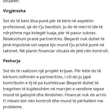
situatën.
Virgjëresha
Sot do të keni disa punë për të bërë në aspektin
profesional, që do t’ju bezdisin. Ju do të merrni ide të
ndryshme nga kolegët tuaja, për të pasur sukses.
Relaksohuni pranë partnerit/es. Beqarët nuk duhet të
jenë impulsivë sot sepse kjo mund t’ju prishë punë në
takimet. Në planin financiar situata do jetë nën kontroll.
Peshorja
Sot do të realizoni një projekt krijues. Për këtë do të
kërkoni ndihmën e partnerit/es, i cili do ju japë
kontributin e tij të pa kushtëzuar. Beqarët duhet të
tregohen të kujdesshëm në marrjen e vendime sepse
mund të gabojnë dhe lëndohen. Financat nuk do arrini
t’i mbani dot nën kontroll dhe mund të përballeni me
probleme.