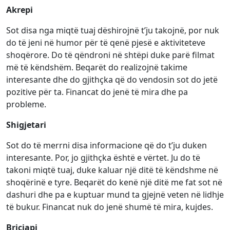
Akrepi
Sot disa nga miqtë tuaj dëshirojnë t’ju takojnë, por nuk
do të jeni në humor për të qenë pjesë e aktiviteteve
shoqërore. Do të qëndroni në shtëpi duke parë filmat
më të këndshëm. Beqarët do realizojnë takime
interesante dhe do gjithçka që do vendosin sot do jetë
pozitive për ta. Financat do jenë të mira dhe pa
probleme.
Shigjetari
Sot do të merrni disa informacione që do t’ju duken
interesante. Por, jo gjithçka është e vërtet. Ju do të
takoni miqtë tuaj, duke kaluar një ditë të këndshme në
shoqërinë e tyre. Beqarët do kenë një ditë me fat sot në
dashuri dhe pa e kuptuar mund ta gjejnë veten në lidhje
të bukur. Financat nuk do jenë shumë të mira, kujdes.
Bricjapi