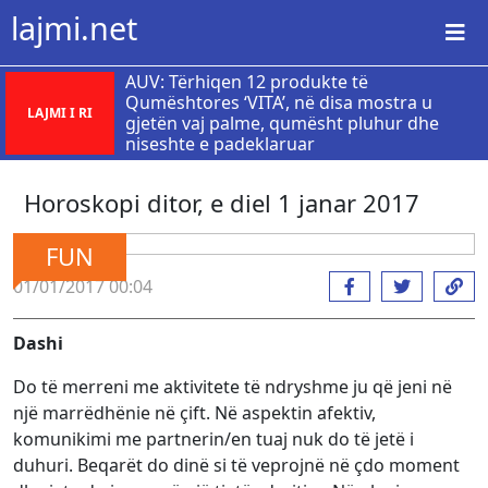
lajmi.net
AUV: Tërhiqen 12 produkte të
Qumështores ‘VITA’, në disa mostra u
LAJMI I RI
gjetën vaj palme, qumësht pluhur dhe
niseshte e padeklaruar
Horoskopi ditor, e diel 1 janar 2017
FUN
01/01/2017 00:04
Dashi
Do të merreni me aktivitete të ndryshme ju që jeni në
një marrëdhënie në çift. Në aspektin afektiv,
komunikimi me partnerin/en tuaj nuk do të jetë i
duhuri. Beqarët do dinë si të veprojnë në çdo moment