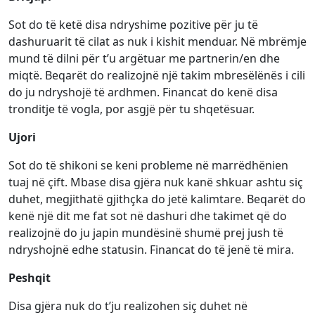
Sot do të ketë disa ndryshime pozitive për ju të
dashuruarit të cilat as nuk i kishit menduar. Në mbrëmje
mund të dilni për t’u argëtuar me partnerin/en dhe
miqtë. Beqarët do realizojnë një takim mbresëlënës i cili
do ju ndryshojë të ardhmen. Financat do kenë disa
tronditje të vogla, por asgjë për tu shqetësuar.
Ujori
Sot do të shikoni se keni probleme në marrëdhënien
tuaj në çift. Mbase disa gjëra nuk kanë shkuar ashtu siç
duhet, megjithatë gjithçka do jetë kalimtare. Beqarët do
kenë një dit me fat sot në dashuri dhe takimet që do
realizojnë do ju japin mundësinë shumë prej jush të
ndryshojnë edhe statusin. Financat do të jenë të mira.
Peshqit
Disa gjëra nuk do t’ju realizohen siç duhet në