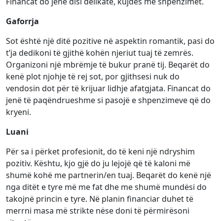
Financat do jenë disi delikate, kujdes me shpenzimet.
Gaforrja
Sot është një ditë pozitive në aspektin romantik, pasi do
t’ja dedikoni të gjithë kohën njeriut tuaj të zemrës.
Organizoni një mbrëmje të bukur pranë tij. Beqarët do
kenë plot njohje të rej sot, por gjithsesi nuk do
vendosin dot për të krijuar lidhje afatgjata. Financat do
jenë të paqëndrueshme si pasojë e shpenzimeve që do
kryeni.
Luani
Për sa i përket profesionit, do të keni një ndryshim
pozitiv. Kështu, kjo gjë do ju lejojë që të kaloni më
shumë kohë me partnerin/en tuaj. Beqarët do kenë një
nga ditët e tyre më me fat dhe me shumë mundësi do
takojnë princin e tyre. Në planin financiar duhet të
merrni masa më strikte nëse doni të përmirësoni