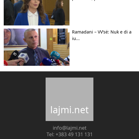
Ramadani – VV’së: Nuk e di a
iu...
lajmi.net
info@lajmi.net
Tel: +383 49 131 131