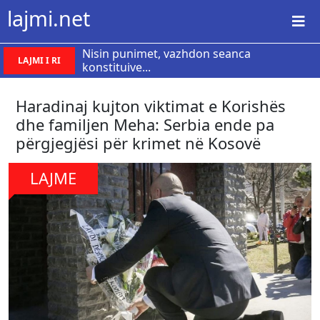
lajmi.net
Nisin punimet, vazhdon seanca
LAJMI I RI
konstituive...
Haradinaj kujton viktimat e Korishës
dhe familjen Meha: Serbia ende pa
përgjegjësi për krimet në Kosovë
LAJME