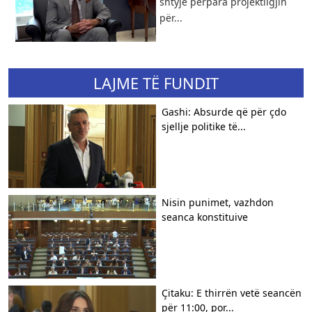
shtyjë përpara projektligjin
për...
LAJME TË FUNDIT
Gashi: Absurde që për çdo
sjellje politike të...
Nisin punimet, vazhdon
seanca konstituive
Çitaku: E thirrën vetë seancën
për 11:00, por...