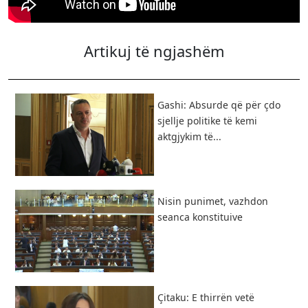
Artikuj të ngjashëm
Gashi: Absurde që për çdo
sjellje politike të kemi
aktgjykim të...
Nisin punimet, vazhdon
seanca konstituive
Çitaku: E thirrën vetë