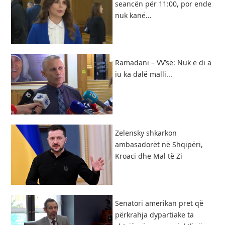
seancën për 11:00, por ende
nuk kanë...
Ramadani – VV’së: Nuk e di a
iu ka dalë malli...
Zelensky shkarkon
ambasadorët në Shqipëri,
Kroaci dhe Mal të Zi
Senatori amerikan pret që
përkrahja dypartiake ta