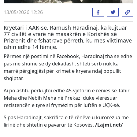
13/05/2026 12:26
Kryetari i AAK-së,
Ramush Haradinaj
, ka kujtuar
77 civilët e vrarë në masakrën e Korishës së
Prizrenit dhe fshatrave përreth, ku mes viktimave
ishin edhe 14 fëmijë.
Përmes një postimi në Facebook, Haradinaj tha se edhe
pas më shumë se dy dekadash, shteti serb nuk ka
marrë përgjegjësi për krimet e kryera ndaj popullit
shqiptar.
Ai po ashtu përkujtoi edhe 45-vjetorin e rënies së
Tahir
Meha
dhe
Nebih Meha
në Prekaz, duke vlerësuar
rezistencën e tyre si frymëzim për luftën e UÇK-së.
Sipas Haradinajt, sakrifica e të rënëve u kurorëzua me
lirinë dhe shtetin e pavarur të Kosovës.
/Lajmi.net/