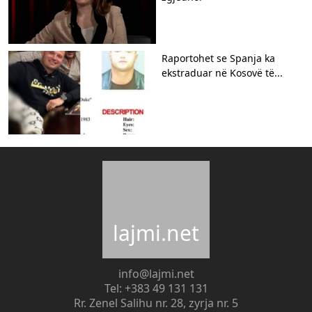
Raportohet se Spanja ka
ekstraduar në Kosovë të...
lajmi.net
info@lajmi.net
Tel: +383 49 131 131
Rr. Zenel Salihu nr. 28, zyrja nr. 5