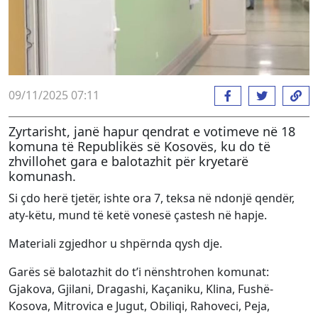
09/11/2025 07:11
Zyrtarisht, janë hapur qendrat e votimeve në 18
komuna të Republikës së Kosovës, ku do të
zhvillohet gara e balotazhit për kryetarë
komunash.
Si çdo herë tjetër, ishte ora 7, teksa në ndonjë qendër,
aty-këtu, mund të ketë vonesë çastesh në hapje.
Materiali zgjedhor u shpërnda qysh dje.
Garës së balotazhit do t’i nënshtrohen komunat:
Gjakova, Gjilani, Dragashi, Kaçaniku, Klina, Fushë-
Kosova, Mitrovica e Jugut, Obiliqi, Rahoveci, Peja,