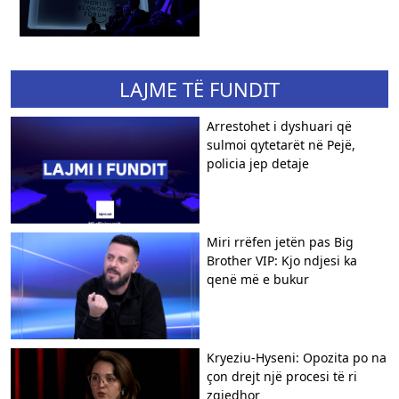
LAJME TË FUNDIT
Arrestohet i dyshuari që
sulmoi qytetarët në Pejë,
policia jep detaje
Miri rrëfen jetën pas Big
Brother VIP: Kjo ndjesi ka
qenë më e bukur
Kryeziu-Hyseni: Opozita po na
çon drejt një procesi të ri
zgjedhor