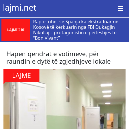
lajmi.net
Raportohet se Spanja ka ekstraduar në
Kosovë të kërkuarin nga FBI Dukagjin
LAJMI I RI
Nikollaj – protagonistin e përleshjes te
“Bon Vivant”
Hapen qendrat e votimeve, për
raundin e dytë të zgjedhjeve lokale
LAJME