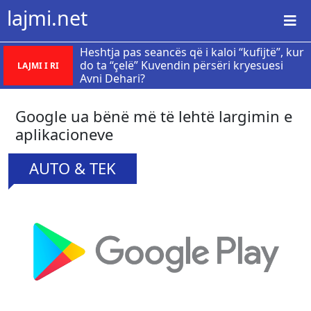
lajmi.net
Heshtja pas seancës që i kaloi “kufijtë”, kur
do ta “çelë” Kuvendin përsëri kryesuesi
LAJMI I RI
Avni Dehari?
Google ua bënë më të lehtë largimin e
aplikacioneve
AUTO & TEK