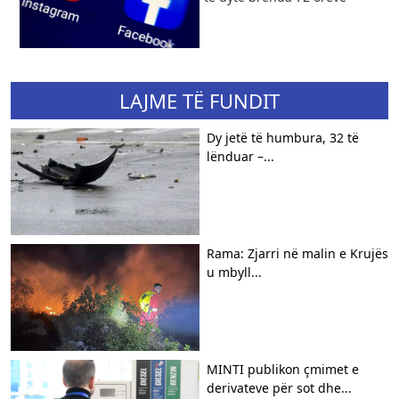
LAJME TË FUNDIT
Dy jetë të humbura, 32 të
lënduar –...
Rama: Zjarri në malin e Krujës
u mbyll...
MINTI publikon çmimet e
derivateve për sot dhe...