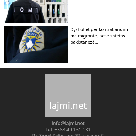
Dyshohet për kontrabandim
me migrantë, pesë shtetas
pakistanezë...
lajmi.net
info@lajmi.net
Tel: +383 49 131 131
Rr. Zenel Salihu nr. 28, zyrja nr. 5