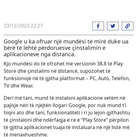
23/12/2023 22:27
Google u ka ofruar një mundësi të mirë duke ua
bërë të lehtë përdoruesve çinstalimin e
aplikacioneve nga distanca.
Kjo mundësi do të ofrohet me versionin 38.8 të Play
Store dhe çinstalimi në distancë, supozohet të
funksionojë në të gjitha platformat – PC, Auto, Telefon,
TV dhe Wear.
Deri më tani, mund të instaloni aplikacione vetëm në
pajisje nën të njëjtën llogari Google, por nuk mund t’i
hiqni ato dhe tani, funksionaliteti i ri ju lejon gjithashtu
të çinstaloni dhe ndërfaqja e re e “Play Store” përpilon
të gjitha aplikacionet tuaja të instaluara në një listë më
të menaxhueshme.