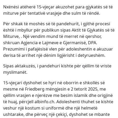
Nxënësi atëherë 15-vjeçar akuzohet para gjykatës së të
miturve për tentativë vrasjeje dhe sulm të rëndë.
Për shkak të moshës së të pandehurit, i gjithë procesi
është i mbyllur për publikun sipas Aktit të Gjykatës së të
Miturve, . Një vendim mund të merret në qershor,
shkruan Agjencia e Lajmeve e Gjermanisë, DPA.
Prezumimi i pafajësisë vlen për adoleshentin e akuzuar
derisa të arrihet një dënim ligjërisht i detyrueshëm.
Sipas aktakuzës, i pandehuri kishte për qëllim të vriste
myslimanët.
15-vjeçari dyshohet se hyri në oborrin e shkollës së
mesme në Friedberg mëngjesin e 2 tetorit 2025, me
qëllim vrasjen e njerëzve me besim islamik dhe origjinë
të huaj, përcjell albinfo.ch. Adoleshenti thuhet se kishte
veshur një kostum si uniformë dhe një helmetë
ushtarake, dhe përveç një çekiçi, dyshohet se mbante