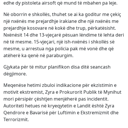
edhe dy pistoleta airsoft që mund të mbahen pa leje.
Në oborrin e shkollës, thuhet se ai ka goditur me çekiç
një nxënës me prejardhje irakiane dhe një nxënës me
prejardhje kosovare në kokë dhe trup, përkatësisht.
Nxënësit 14 dhe 13-vjeçarë pësuan lëndime të lehta deri
në të mesme. 15-vjeçari, një ish-nxënës i shkollës së
mesme, u arrestua nga policia pak më vonë dhe që
atëherë ka qenë në paraburgim.
Gjykata për të mitur planifikon disa ditë seancash
dëgjimore.
Meqenëse hetimi zbuloi indikacione për ekzistimin e
motivit ekstremist, Zyra e Prokurorit Publik të Mynihut
mori përsipër çështjen menjëherë pas incidentit.
Autoriteti hetues në kryeqytetin e Landit është Zyra
Qendrore e Bavarisë për Luftimin e Ekstremizmit dhe
Terrorizmit.