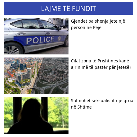
LAJME TË FUNDIT
Gjendet pa shenja jete një
person në Pejë
Cilat zona të Prishtinës kanë
ajrin më të pastër për jetesë?
Sulmohet seksualisht një grua
në Shtime