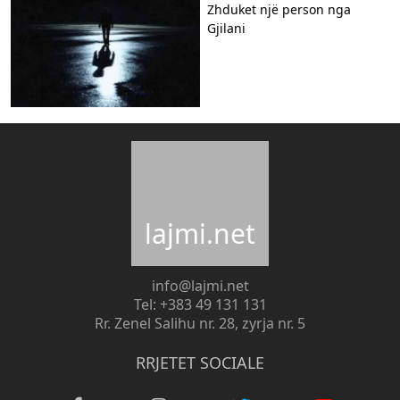
Zhduket një person nga
Gjilani
lajmi.net
info@lajmi.net
Tel: +383 49 131 131
Rr. Zenel Salihu nr. 28, zyrja nr. 5
RRJETET SOCIALE