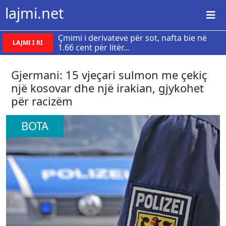
lajmi.net
Çmimi i derivateve për sot, nafta bie në
LAJMI I RI
1.66 cent për litër...
Gjermani: 15 vjeçari sulmon me çekiç
një kosovar dhe një irakian, gjykohet
për racizëm
BOTA