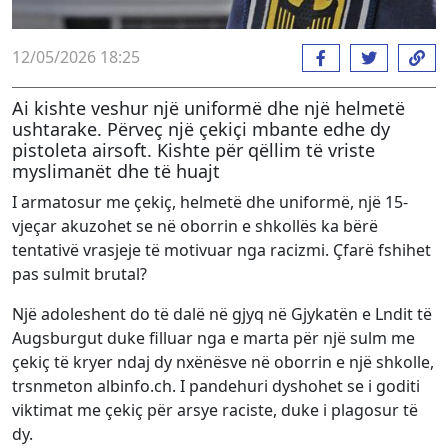
12/05/2026 18:25
Ai kishte veshur një uniformë dhe një helmetë
ushtarake. Përveç një çekiçi mbante edhe dy
pistoleta airsoft. Kishte për qëllim të vriste
myslimanët dhe të huajt
I armatosur me çekiç, helmetë dhe uniformë, një 15-
vjeçar akuzohet se në oborrin e shkollës ka bërë
tentativë vrasjeje të motivuar nga racizmi. Çfarë fshihet
pas sulmit brutal?
Një adoleshent do të dalë në gjyq në Gjykatën e Lndit të
Augsburgut duke filluar nga e marta për një sulm me
çekiç të kryer ndaj dy nxënësve në oborrin e një shkolle,
trsnmeton albinfo.ch. I pandehuri dyshohet se i goditi
viktimat me çekiç për arsye raciste, duke i plagosur të
dy.