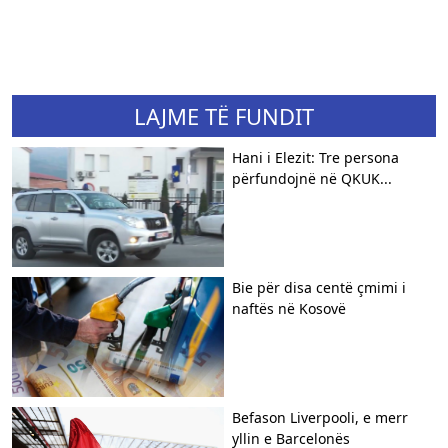
LAJME TË FUNDIT
Hani i Elezit: Tre persona
përfundojnë në QKUK...
Bie për disa centë çmimi i
naftës në Kosovë
Befason Liverpooli, e merr
yllin e Barcelonës