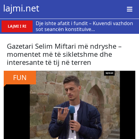
lajmi.net
Dje ishte afatit i fundit – Kuvendi vazhdon
LAJMI I RI
sot seancën konstituive...
Gazetari Selim Miftari më ndryshe –
momentet më të sikletshme dhe
interesante të tij në terren
FUN