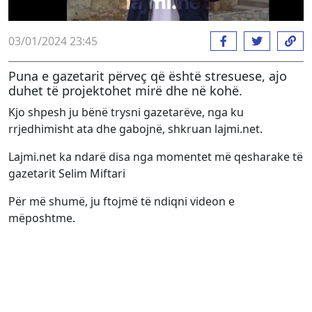
03/01/2024 23:45
Puna e gazetarit përveç që është stresuese, ajo
duhet të projektohet mirë dhe në kohë.
Kjo shpesh ju bënë trysni gazetarëve, nga ku
rrjedhimisht ata dhe gabojnë, shkruan lajmi.net.
Lajmi.net ka ndarë disa nga momentet më qesharake të
gazetarit Selim Miftari
Për më shumë, ju ftojmë të ndiqni videon e
mëposhtme.