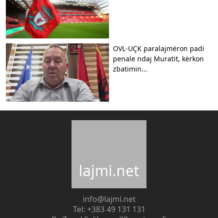
OVL-UÇK paralajmëron padi
penale ndaj Muratit, kërkon
zbatimin...
lajmi.net
info@lajmi.net
Tel: +383 49 131 131