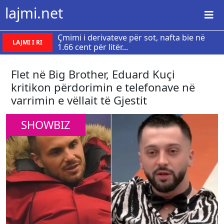
lajmi.net
Çmimi i derivateve për sot, nafta bie në
LAJMI I RI
1.66 cent për litër...
Flet në Big Brother, Eduard Kuçi
kritikon përdorimin e telefonave në
varrimin e vëllait të Gjestit
SHOWBIZ