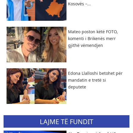
Kosovës –...
Mateo poston këtë FOTO,
komenti i Brikenës merr
gjithë vëmendjen
Edona Llalloshi betohet për
mandatin e tretë si
deputete
LAJME TË FUNDIT