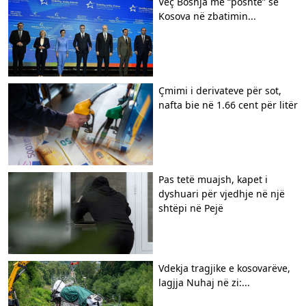
​Veç Bosnja më “poshtë” se
Kosova në zbatimin...
Çmimi i derivateve për sot,
nafta bie në 1.66 cent për litër
Pas tetë muajsh, kapet i
dyshuari për vjedhje në një
shtëpi në Pejë
Vdekja tragjike e kosovarëve,
lagjja Nuhaj në zi:...