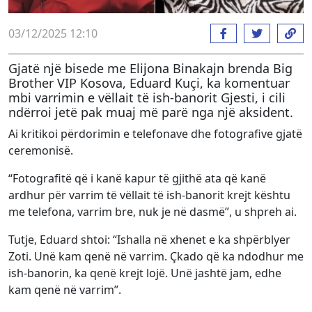
03/12/2025 12:10
Gjatë një bisede me Elijona Binakajn brenda Big
Brother VIP Kosova, Eduard Kuçi, ka komentuar
mbi varrimin e vëllait të ish-banorit Gjesti, i cili
ndërroi jetë pak muaj më parë nga një aksident.
Ai kritikoi përdorimin e telefonave dhe fotografive gjatë
ceremonisë.
“Fotografitë që i kanë kapur të gjithë ata që kanë
ardhur për varrim të vëllait të ish-banorit krejt kështu
me telefona, varrim bre, nuk je në dasmë”, u shpreh ai.
Tutje, Eduard shtoi: “Ishalla në xhenet e ka shpërblyer
Zoti. Unë kam qenë në varrim. Çkado që ka ndodhur me
ish-banorin, ka qenë krejt lojë. Unë jashtë jam, edhe
kam qenë në varrim”.