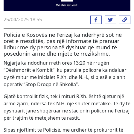
25/04/2025 18:55
Policia e Kosovës në Ferizaj ka ndërhyrë sot në
orët e mesditës, pas një informate të pranuar
lidhur me dy persona të dyshuar që mund të
posedonin armë dhe mjete të rrezikshme.
Ngjarja ka ndodhur rreth orës 13:20 në rrugën
“Dëshmorët e Kombit”, ku patrulla policore ka ndaluar
dy të mitur me inicialet R.Xh. dhe N.H., si pjesë e planit
operativ “Stop Droga në Shkolla”.
Gjatë kontrollit fizik, tek i mituri R.Xh. është gjetur një
armë zjarri, ndërsa tek N.H. një shufër metalike. Të dy të
dyshuarit janë shoqëruar në stacionin policor në Ferizaj
për trajtim të mëtejshëm të rastit.
Sipas njoftimit të Policisë, me urdhër të prokurorit të