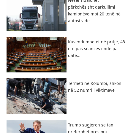
Nesër ndalohet
përkohësisht qarkullimi i
kamionëve mbi 20 tonë në
autostradë...
Kuvendi mbetet në pritje, 48
orë pas seancës ende pa
datë...
Tërmeti në Kolumbi, shkon
në 52 numri i viktimave
Trump sugjeron se tani
preferohet presioni