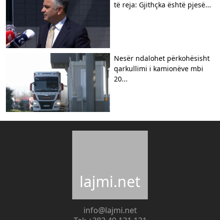
të reja: Gjithçka është pjesë...
Nesër ndalohet përkohësisht
qarkullimi i kamionëve mbi
20...
lajmi.net
info@lajmi.net