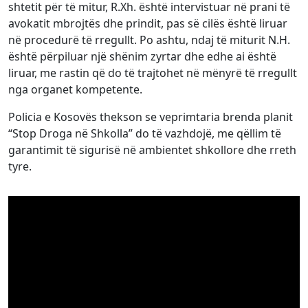
shtetit për të mitur, R.Xh. është intervistuar në prani të
avokatit mbrojtës dhe prindit, pas së cilës është liruar
në procedurë të rregullt. Po ashtu, ndaj të miturit N.H.
është përpiluar një shënim zyrtar dhe edhe ai është
liruar, me rastin që do të trajtohet në mënyrë të rregullt
nga organet kompetente.
Policia e Kosovës thekson se veprimtaria brenda planit
“Stop Droga në Shkolla” do të vazhdojë, me qëllim të
garantimit të sigurisë në ambientet shkollore dhe rreth
tyre.