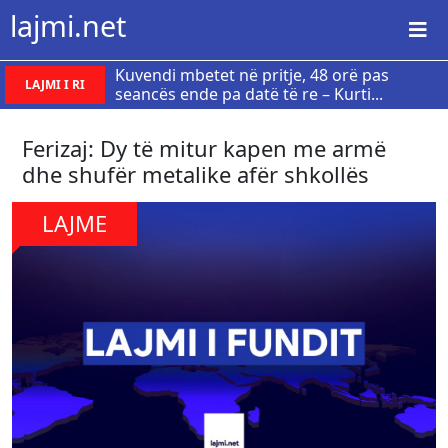
lajmi.net
Kuvendi mbetet në pritje, 48 orë pas
LAJMI I RI
seancës ende pa datë të re – Kurti...
Ferizaj: Dy të mitur kapen me armë
dhe shufër metalike afër shkollës
LAJME