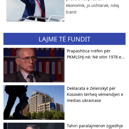
ekonomik, jo ushtarak, ndaj
Iranit
LAJME TË FUNDIT
Prapashtica rrëfen për
PKMLSHJ-në: Në vitin 1978 e...
Deklarata e Zelenskyt për
Kosovën tërheq vëmendjen e
medias ukrainase
Tahiri paralajmëron zgjedhje