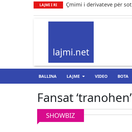
Çmimi i derivateve për sot,
LAJMI I RI
lajmi.net
BALLINA
LAJME
VIDEO
BOTA
Fansat ‘tranohen’
SHOWBIZ