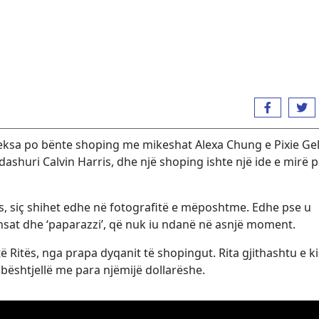
 teksa po bënte shoping me mikeshat Alexa Chung e Pixie Ge
ashuri Calvin Harris, dhe një shoping ishte një ide e mirë 
les, siç shihet edhe në fotografitë e mëposhtme. Edhe pse u
sat dhe ‘paparazzi’, që nuk iu ndanë në asnjë moment.
 Ritës, nga prapa dyqanit të shopingut. Rita gjithashtu e k
 mbështjellë me para njëmijë dollarëshe.