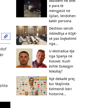
Aksident në orët
e para të
mëngjesit në
Gjilan, lëndohen
katër persona
Dështon sërish
mbledhja e KGjK-
së pas bojkotimit
nga...
ldof
U ekstradua dje
për
nga Spanja në
Kosovë: Kush
është Dukagjin
Nikollaj?
​Një dekadë prej
kur Majlinda
ishte
Kelmendi bëri
historinë...