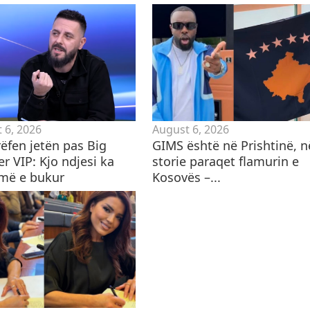
 6, 2026
August 6, 2026
rëfen jetën pas Big
GIMS është në Prishtinë, n
r VIP: Kjo ndjesi ka
storie paraqet flamurin e
më e bukur
Kosovës –...