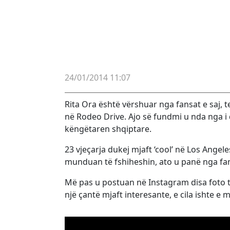
24/01/2014 11:07
Rita Ora është vërshuar nga fansat e saj,
në Rodeo Drive. Ajo së fundmi u nda nga i d
këngëtaren shqiptare.
23 vjeçarja dukej mjaft ‘cool’ në Los Ange
munduan të fshiheshin, ato u panë nga fan
Më pas u postuan në Instagram disa foto të
një çantë mjaft interesante, e cila ishte e