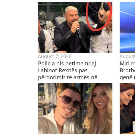
August 7, 2026
August
Policia nis hetime ndaj
Miri r
Labinot Rexhës pas
Brothe
përdorimit të armës në...
qenë 