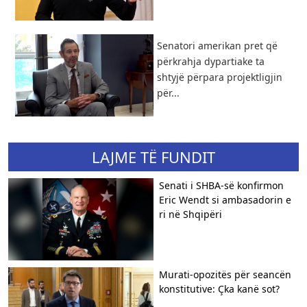
Senatori amerikan pret që
përkrahja dypartiake ta
shtyjë përpara projektligjin
për...
LAJME TË FUNDIT
Senati i SHBA-së konfirmon
Eric Wendt si ambasadorin e
ri në Shqipëri
​Murati-opozitës për seancën
konstitutive: Çka kanë sot?