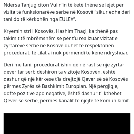
Ndërsa Tanjug citon Vulin’in të ketë thënë se lejet për
vizita të funksionarëve serbë në Kosovë “sikur edhe deri
tani do të kërkohën nga EULEX”.
Kryeministri i Kosovës, Hashim Thaçi, ka thënë pas
takimit të mbrëmshëm se për t’u realizuar vizitat e
zyrtarëve serbë në Kosovë duhet të respektohen
procedurat, të cilat ai nuk përmendi të kenë ndryshuar.
Deri më tani, procedurat ishin që në rast se një zyrtar
qeveritar serb dëshiron ta vizitojë Kosovën, është
dashur që një kërkesë t’ia drejtojë Qeverisë së Kosovës
përmes Zyrës së Bashkimit Europian. Një përgjigje,
qoftë pozitive apo negative, është dashur t’i kthehet
Qeverisë serbe, përmes kanalit të njëjtë të komunikimit.