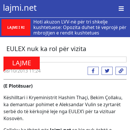
lajmi.net
Hoti akuzon LVV-në për tri shkelje
kushtetuese: Opozita duhet të veprojë për
LAJMI I RI
mbrojtjen e rendit kushtetues
EULEX nuk ka rol për vizita
LAJME
08/10/2013 11:24
(E Plotësuar)
Këshilltari i Kryeministrit Hashim Thaçi, Bekim Çollaku,
ka demantuar pohimet e Aleksandar Vulin se zyrtarët
serbë do të kërkojnë leje nga EULEX’i për ta vizituar
Kosovën.