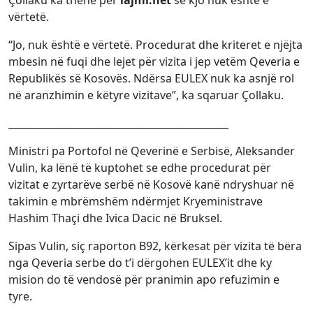
Çollaku ka thënë për
lajmi.net
se kjo nuk është e
vërtetë.
“Jo, nuk është e vërtetë. Procedurat dhe kriteret e njëjta
mbesin në fuqi dhe lejet për vizita i jep vetëm Qeveria e
Republikës së Kosovës. Ndërsa EULEX nuk ka asnjë rol
në aranzhimin e këtyre vizitave”, ka sqaruar Çollaku.
_____________________________________________
Ministri pa Portofol në Qeverinë e Serbisë, Aleksander
Vulin, ka lënë të kuptohet se edhe procedurat për
vizitat e zyrtarëve serbë në Kosovë kanë ndryshuar në
takimin e mbrëmshëm ndërmjet Kryeministrave
Hashim Thaçi dhe Ivica Dacic në Bruksel.
Sipas Vulin, siç raporton B92, kërkesat për vizita të bëra
nga Qeveria serbe do t’i dërgohen EULEX’it dhe ky
mision do të vendosë për pranimin apo refuzimin e
tyre.