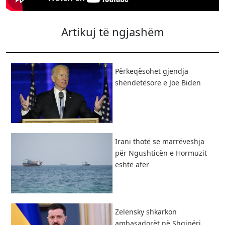
Artikuj të ngjashëm
Përkeqësohet gjendja
shëndetësore e Joe Biden
Irani thotë se marrëveshja
për Ngushticën e Hormuzit
është afër
Zelensky shkarkon
ambasadorët në Shqipëri,