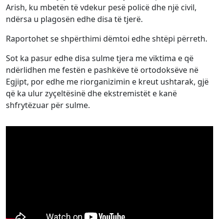
Arish, ku mbetën të vdekur pesë policë dhe një civil,
ndërsa u plagosën edhe disa të tjerë.
Raportohet se shpërthimi dëmtoi edhe shtëpi përreth.
Sot ka pasur edhe disa sulme tjera me viktima e që
ndërlidhen me festën e pashkëve të ortodoksëve në
Egjipt, por edhe me riorganizimin e kreut ushtarak, gjë
që ka ulur zyçeltësinë dhe ekstremistët e kanë
shfrytëzuar për sulme.