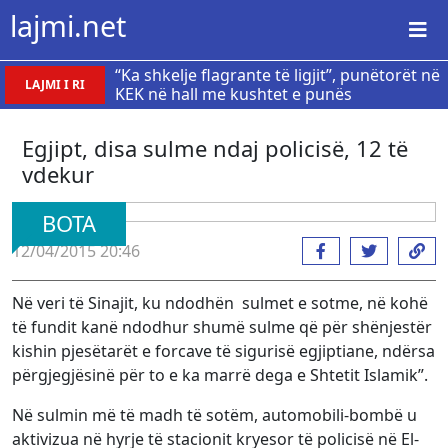
lajmi.net
“Ka shkelje flagrante të ligjit”, punëtorët në
LAJMI I RI
KEK në hall me kushtet e punës
Egjipt, disa sulme ndaj policisë, 12 të
vdekur
BOTA
12/04/2015 20:46
Në veri të Sinajit, ku ndodhën sulmet e sotme, në kohë
të fundit kanë ndodhur shumë sulme që për shënjestër
kishin pjesëtarët e forcave të sigurisë egjiptiane, ndërsa
përgjegjësinë për to e ka marrë dega e Shtetit Islamik”.
Në sulmin më të madh të sotëm, automobili-bombë u
aktivizua në hyrje të stacionit kryesor të policisë në El-