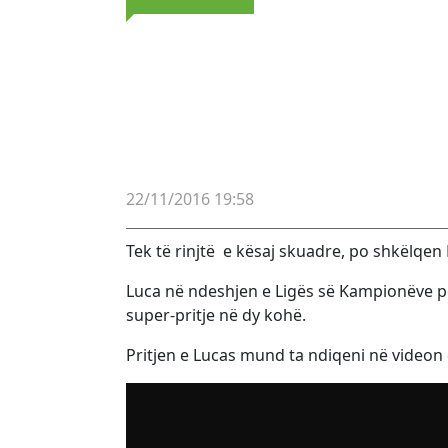
22/11/2016 19:58
Tek të rinjtë e kësaj skuadre, po shkëlqen L
Luca në ndeshjen e Ligës së Kampionëve për 
super-pritje në dy kohë.
Pritjen e Lucas mund ta ndiqeni në videon