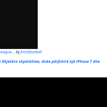
 League…
by
freshfootball
ni dhjetëra shpërblime, duke përfshirë një iPhone 7 dhe