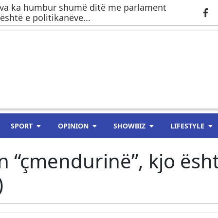
ova ka humbur shumë ditë me parlament
është e politikanëve...
SPORT
OPINION
SHOWBIZ
LIFESTYLE
ën “çmendurinë”, kjo ësh
)