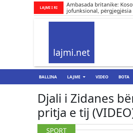
Ambasada britanike: Kos
LAJMI I RI
jofunksional, përgjegjësia 
lajmi.net
BALLINA
LAJME
VIDEO
BOTA
Djali i Zidanes b
pritja e tij (VIDEO
SPORT