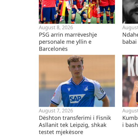
August 8, 2026
August
PSG arrin marrëveshje
Ndahe
personale me yllin e
babai 
Barcelonës
August 7, 2026
August
Dështon transferimi i Fisnik
Kumbu
Asllanit tek Leipzig, shkak
i bas
testet mjekësore