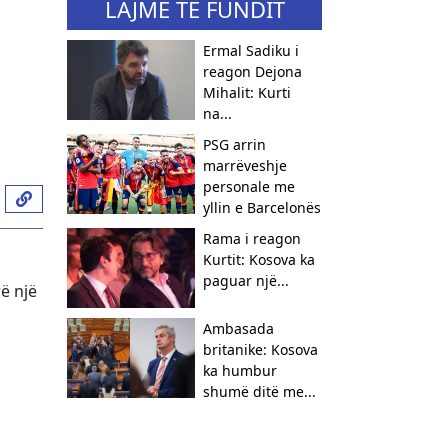
LAJME TË FUNDIT
Ermal Sadiku i
reagon Dejona
Mihalit: Kurti
na...
PSG arrin
marrëveshje
personale me
yllin e Barcelonës
Rama i reagon
Kurtit: Kosova ka
paguar një...
ë një
Ambasada
britanike: Kosova
ka humbur
shumë ditë me...