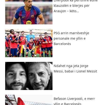
Liverpooli ka përfshirë edhe
klauzolën e blerjes për
Araujon – këto...
PSG arrin marrëveshje
personale me yllin e
Barcelonës
Ndahet nga jeta Jorge
Messi, babai i Lionel Messit
Befason Liverpooli, e merr
yllin e Barcelonës