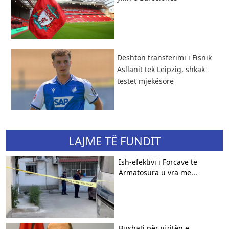
Dështon transferimi i Fisnik
Asllanit tek Leipzig, shkak
testet mjekësore
LAJME TË FUNDIT
Ish-efektivi i Forcave të
Armatosura u vra me...
Bushati për vizitën e