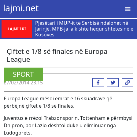
lajmi.net
Pjesëtari i MUP-it të Serbisë ndalohet në
Jarinjë, MPB-ja ia kishte hequr shtetësinë e
LAJMI I RI
Kosovës
Çiftet e 1/8 së finales në Europa
League
SPORT
27/02/2014 23:15
Europa League mësoi emrat e 16 skuadrave që
përbëjnë çiftet e 1/8 së finales.
Juventus e rrëzoi Trabzonsporin, Tottenham e përmbysi
Dnipron, por Lazio dështoi duke u eliminuar nga
Ludogorets.