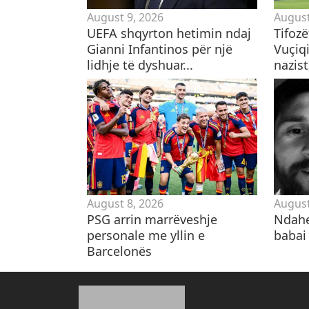
August 9, 2026
August
UEFA shqyrton hetimin ndaj
Tifoz
Gianni Infantinos për një
Vuçiqi
lidhje të dyshuar...
nazist,
August 8, 2026
August
PSG arrin marrëveshje
Ndahe
personale me yllin e
babai 
Barcelonës