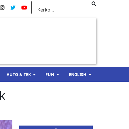
AUTO & TEK
FUN
ENGLISH
k