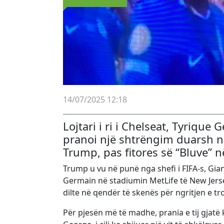
14/07/2025 12:18
Lojtari i ri i Chelseat, Tyriqu
pranoi një shtrëngim duarsh ng
Trump, pas fitores së “Bluve” 
Trump u vu në punë nga shefi i FIFA-s, Giann
Germain në stadiumin MetLife të New Jerse
dilte në qendër të skenës për ngritjen e tr
Për pjesën më të madhe, prania e tij gjatë 