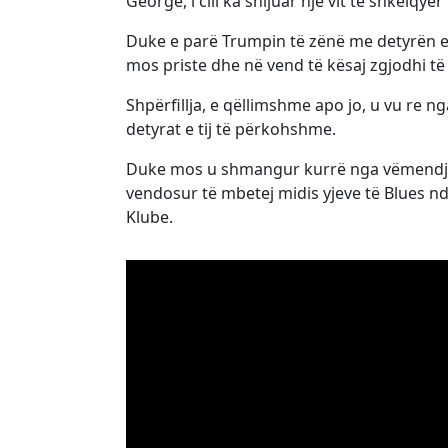
George, i cili ka shijuar një vit të shkëlq
Duke e parë Trumpin të zënë me detyrën e vë
mos priste dhe në vend të kësaj zgjodhi të
Shpërfillja, e qëllimshme apo jo, u vu re nga
detyrat e tij të përkohshme.
Duke mos u shmangur kurrë nga vëmendja,
vendosur të mbetej midis yjeve të Blues nd
Klube.