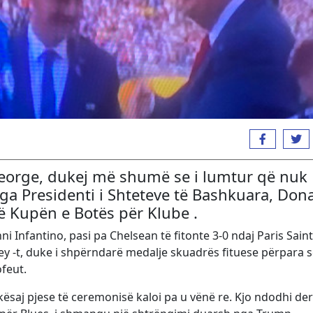
e George, dukej më shumë se i lumtur që nuk
a Presidenti i Shteteve të Bashkuara, Don
në Kupën e Botës për Klube .
i Infantino, pasi pa Chelsean të fitonte 3-0 ndaj Paris Saint
y -t, duke i shpërndarë medalje skuadrës fituese përpara s
ofeut.
kësaj pjese të ceremonisë kaloi pa u vënë re. Kjo ndodhi der