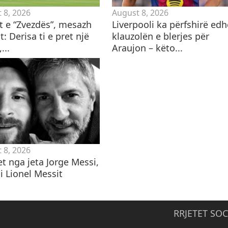
 8, 2026
August 8, 2026
ët e “Zvezdës”, mesazh
Liverpooli ka përfshirë edh
t: Derisa ti e pret një
klauzolën e blerjes për
...
Araujon – këto...
 8, 2026
t nga jeta Jorge Messi,
i Lionel Messit
RRJETET SOC