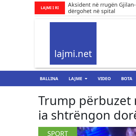
Aksident në rrugën Gjilan-
LAJMI I RI
dërgohet në spital
lajmi.net
BALLINA
LAJME
VIDEO
BOTA
​Trump përbuzet n
ia shtrëngon dor
SPORT