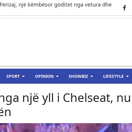
Ferizaj, një këmbësor goditet nga vetura dhe
SPORT
OPINION
SHOWBIZ
LIFESTYLE
ga një yll i Chelseat, nu
ën