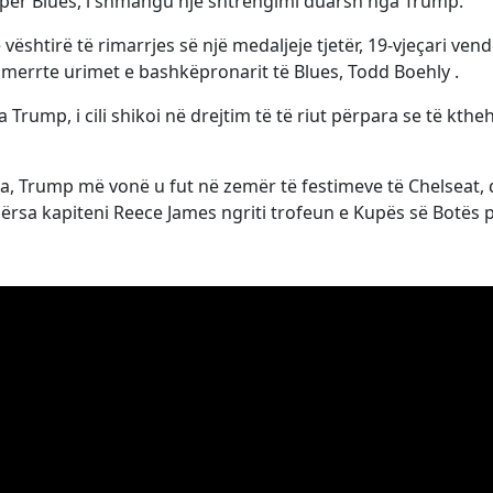
yer për Blues, i shmangu një shtrëngimi duarsh nga Trump.
shtirë të rimarrjes së një medaljeje tjetër, 19-vjeçari vend
 merrte urimet e bashkëpronarit të Blues, Todd Boehly .
 Trump, i cili shikoi në drejtim të të riut përpara se të kthe
 Trump më vonë u fut në zemër të festimeve të Chelseat,
ërsa kapiteni Reece James ngriti trofeun e Kupës së Botës 