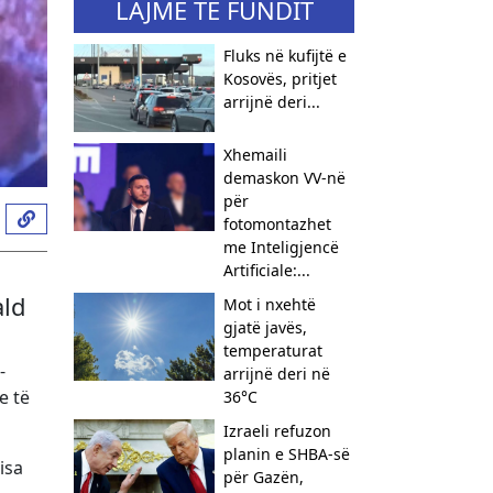
LAJME TË FUNDIT
Fluks në kufijtë e
Kosovës, pritjet
arrijnë deri...
Xhemaili
demaskon VV-në
për
fotomontazhet
me Inteligjencë
Artificiale:...
ald
Mot i nxehtë
gjatë javës,
temperaturat
-
arrijnë deri në
e të
36°C
Izraeli refuzon
planin e SHBA-së
isa
për Gazën,