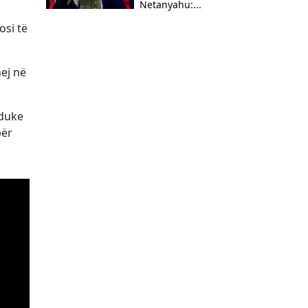
Netanyahu:...
osi të
hej në
 duke
për