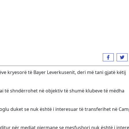
ve kryesorë të Bayer Leverkusenit, deri më tani gjatë këtij
që ai të shndërrohet në objektiv të shumë klubeve të mëdha
glu duket se nuk është i interesuar të transferihet në Ca
ë ditur për mediat gjermane se mesfushori nuk është i inter