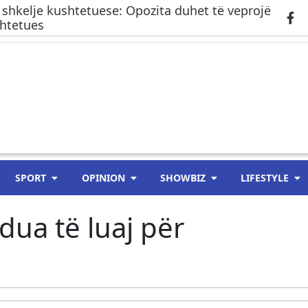
 shkelje kushtetuese: Opozita duhet të veprojë
shtetues
SPORT
OPINION
SHOWBIZ
LIFESTYLE
dua të luaj për