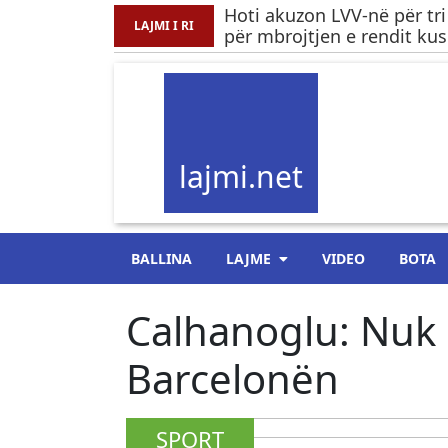
Hoti akuzon LVV-në për tri
LAJMI I RI
për mbrojtjen e rendit ku
lajmi.net
BALLINA
LAJME
VIDEO
BOTA
Calhanoglu: Nuk 
Barcelonën
SPORT