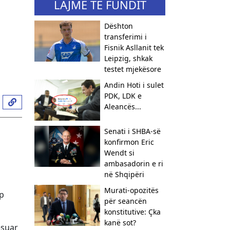
LAJME TË FUNDIT
Dështon
transferimi i
Fisnik Asllanit tek
Leipzig, shkak
testet mjekësore
Andin Hoti i sulet
PDK, LDK e
Aleancës...
Senati i SHBA-së
konfirmon Eric
Wendt si
ambasadorin e ri
në Shqipëri
​Murati-opozitës
mp
për seancën
konstitutive: Çka
kanë sot?
esuar