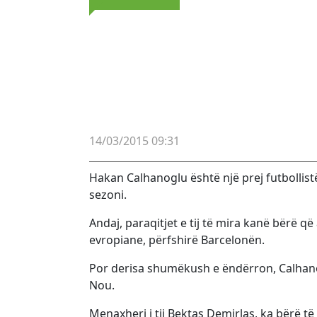
14/03/2015 09:31
Hakan Calhanoglu është një prej futbollistë
sezoni.
Andaj, paraqitjet e tij të mira kanë bërë 
evropiane, përfshirë Barcelonën.
Por derisa shumëkush e ëndërron, Calhano
Nou.
Menaxheri i tij Bektas Demirlas, ka bërë t