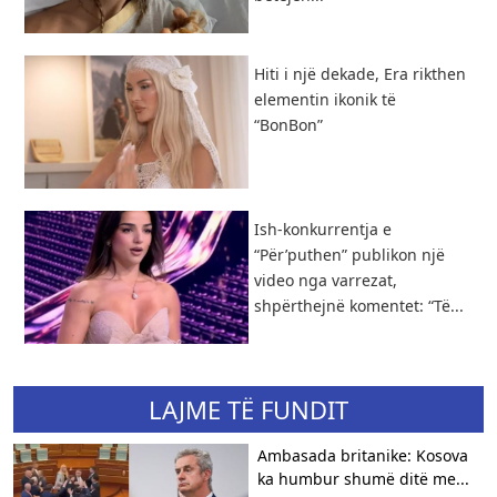
Hiti i një dekade, Era rikthen
elementin ikonik të
“BonBon”
Ish-konkurrentja e
“Për’puthen” publikon një
video nga varrezat,
shpërthejnë komentet: “Të...
LAJME TË FUNDIT
Ambasada britanike: Kosova
ka humbur shumë ditë me...