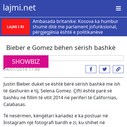
lajmi.net
Ambasada britanike: Kosova ka humbur
shumë ditë me parlament jofunksional,
LAJMI I RI
përgjegjësia është e politikanëve
Bieber e Gomez bëhen sërish bashkë
SHOWBIZ
04/01/2014 17:44
Justin Bieber duket se është bërë sërish bashkë me ish
të dashurën e tij, Selena Gomez. Çifti është parë së
bashku në fillim të vitit 2014 në periferi të Californias,
Calabasas.
Të nesërmen, këngëtari kanadez e ka postuar në
Instagram një fotografi bardh e zi, ku shihet në