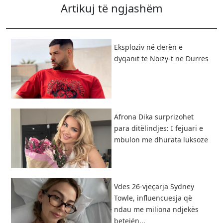
Artikuj të ngjashëm
Eksploziv në derën e
dyqanit të Noizy-t në Durrës
Afrona Dika surprizohet
para ditëlindjes: I fejuari e
mbulon me dhurata luksoze
Vdes 26-vjeçarja Sydney
Towle, influencuesja që
ndau me miliona ndjekës
betejën...