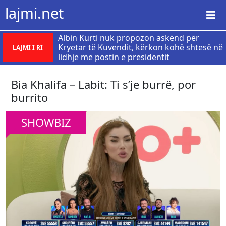
lajmi.net
Albin Kurti nuk propozon askënd për
Kryetar të Kuvendit, kërkon kohë shtesë në
LAJMI I RI
lidhje me postin e presidentit
Bia Khalifa – Labit: Ti s’je burrë, por
burrito
SHOWBIZ