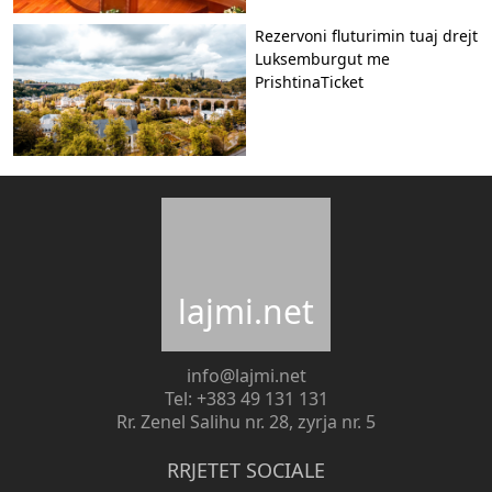
Rezervoni fluturimin tuaj drejt
Luksemburgut me
PrishtinaTicket
lajmi.net
info@lajmi.net
Tel: +383 49 131 131
Rr. Zenel Salihu nr. 28, zyrja nr. 5
RRJETET SOCIALE