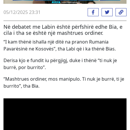
05/12/2025 23:31
Në debatet me Labin është përfshirë edhe Bia, e
cila i tha se është një mashtrues ordiner.
“I kam thënë ishalla një ditë na pranon Rumania
Pavarësinë ne Kosovës”, tha Labi që i ka thënë Bias.
Derisa kjo e fundit iu përgjigj, duke i thënë “ti nuk je
burrë, por burrito”.
“Mashtrues ordiner, mos manipulo. Ti nuk je burrë, ti je
burrito”, tha Bia.