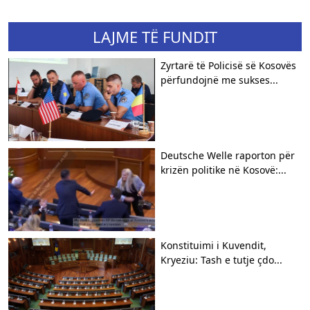
LAJME TË FUNDIT
Zyrtarë të Policisë së Kosovës
përfundojnë me sukses...
Deutsche Welle raporton për
krizën politike në Kosovë:...
​Konstituimi i Kuvendit,
Kryeziu: Tash e tutje çdo...