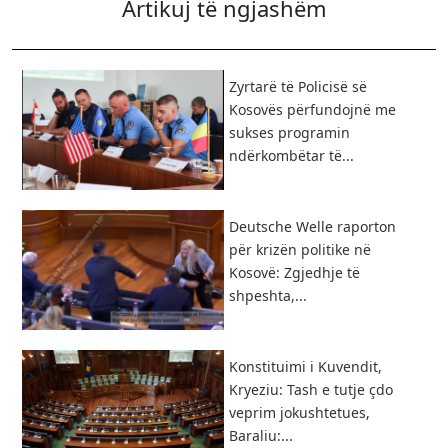
Artikuj të ngjashëm
Zyrtarë të Policisë së
Kosovës përfundojnë me
sukses programin
ndërkombëtar të...
Deutsche Welle raporton
për krizën politike në
Kosovë: Zgjedhje të
shpeshta,...
​Konstituimi i Kuvendit,
Kryeziu: Tash e tutje çdo
veprim jokushtetues,
Baraliu:...