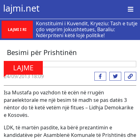
lajmi.net
​Konstituimi i Kuvendit, Kryeziu: Tash e tutje
çdo veprim jokushtetues, Baraliu:
LAJMI I RI
Ndërpriteni këtë lojë politike!
Besimi për Prishtinën
LAJME
24/09/2013 18:09
Isa Mustafa po vazhdon të ecën në rrugën
paraelektorale me një besim të madh se pas datës 3
nëntor do të ketë vetëm një fitues – Lidhja Demokarike
e Kosovës.
LDK, të martën pasdite, ka bërë prezantimin e
kandidatëve për Asamblenë Komunale të Prishtinës dhe