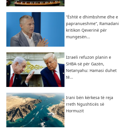
“Është e dhimbshme dhe e
papranueshme”, Ramadani
kritikon Qeverinë për
mungesën...
Izraeli refuzon planin e
SHBA-së për Gazën,
Netanyahu: Hamasi duhet
të...
​Irani bën kërkesa të reja
rreth Ngushticës së
Hormuzit