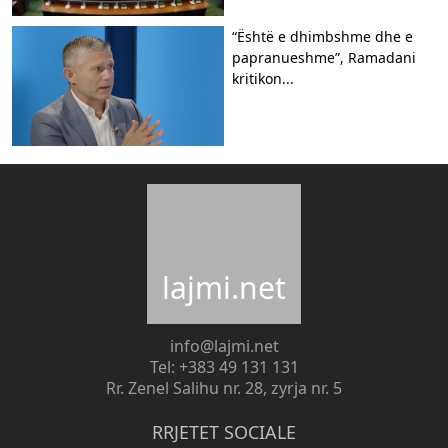
“Është e dhimbshme dhe e
papranueshme”, Ramadani
kritikon...
lajmi.net
info@lajmi.net
Tel: +383 49 131 131
Rr. Zenel Salihu nr. 28, zyrja nr. 5
RRJETET SOCIALE