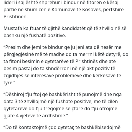
lideri i saj është shprehur i bindur në fitoren e kësaj
partie në shumicën e Komunave të Kosovës, përfshirë
Prishtinën.
Mustafa ka ftuar të gjithë kandidatët që të zhvillojnë së
bashku një fushatë pozitive.
“Presim dhe jemi të bindur që ju jeni ata që nesër me
përgjegjësinë më të madhe do ta merrni këtë detyrë, do
ta fitoni besimin e qytetarëve të Prishtinës dhe atë
besim pastaj do ta shndërroni në një akt pozitiv të
zgjidhjes së interesave problemeve dhe kërkesave të
tyre.”
“Dëshiroj t’ju ftoj që bashkërisht të punojmë dhe nga
data 3 të zhvillojmë një fushatë positive, me të cilën
qytetarëve do t’ju tregojmë se çfarë do t’ju ofrojmë
gjatë 4 vjetëve të ardhshme.”
“Do të kontaktojmë çdo qytetar, të bashkëbisedojmë