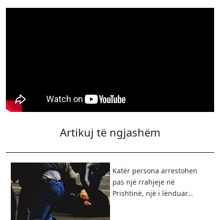
Artikuj të ngjashëm
​Katër persona arrestohen
pas një rrahjeje në
Prishtinë, një i lënduar...