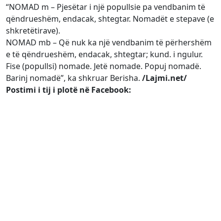
“NOMAD m – Pjesëtar i një popullsie pa vendbanim të
qëndrueshëm, endacak, shtegtar. Nomadët e stepave (e
shkretëtirave).
NOMAD mb – Që nuk ka një vendbanim të përhershëm
e të qëndrueshëm, endacak, shtegtar; kund. i ngulur.
Fise (popullsi) nomade. Jetë nomade. Popuj nomadë.
Barinj nomadë”, ka shkruar Berisha.
/Lajmi.net/
Postimi i tij i plotë në Facebook: