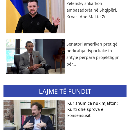
Zelensky shkarkon
ambasadorët në Shqipëri,
Kroaci dhe Mal të Zi
Senatori amerikan pret që
përkrahja dypartiake ta
shtyjë përpara projektligjin
për...
LAJME TË FUNDIT
Kur shumica nuk mjafton:
Kurti dhe sprova e
konsensusit