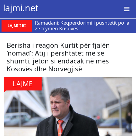
lajmi.net
Ramadani: Keqpërdorimi i pushtetit po ia
LAJMI I RI
zë frymën Kosovës...
Berisha i reagon Kurtit për fjalën
‘nomad’: Atij i përshtatet më së
shumti, jeton si endacak në mes
Kosovës dhe Norvegjisë
LAJME