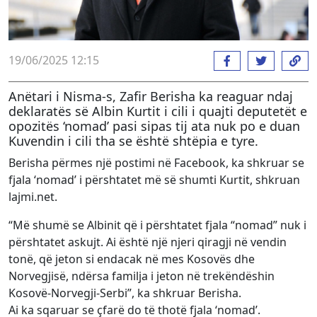
19/06/2025 12:15
Anëtari i Nisma-s, Zafir Berisha ka reaguar ndaj
deklaratës së Albin Kurtit i cili i quajti deputetët e
opozitës ‘nomad’ pasi sipas tij ata nuk po e duan
Kuvendin i cili tha se është shtëpia e tyre.
Berisha përmes një postimi në Facebook, ka shkruar se
fjala ‘nomad’ i përshtatet më së shumti Kurtit, shkruan
lajmi.net.
“Më shumë se Albinit që i përshtatet fjala “nomad” nuk i
përshtatet askujt. Ai është një njeri qiragji në vendin
tonë, që jeton si endacak në mes Kosovës dhe
Norvegjisë, ndërsa familja i jeton në trekëndëshin
Kosovë-Norvegji-Serbi”, ka shkruar Berisha.
Ai ka sqaruar se çfarë do të thotë fjala ‘nomad’.