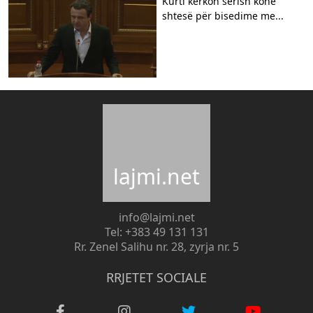
Kurti kërkon sërish kohë
shtesë për bisedime me...
lajmi.net
info@lajmi.net
Tel: +383 49 131 131
Rr. Zenel Salihu nr. 28, zyrja nr. 5
RRJETET SOCIALE