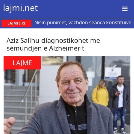
lajmi.net
Nisin punimet, vazhdon seanca konstituive
LAJMI I RI
Aziz Salihu diagnostikohet me
sëmundjen e Alzheimerit
LAJME