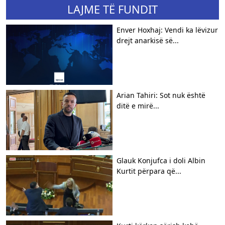
LAJME TË FUNDIT
Enver Hoxhaj: Vendi ka lëvizur
drejt anarkisë së...
Arian Tahiri: Sot nuk është
ditë e mirë...
Glauk Konjufca i doli Albin
Kurtit përpara që...