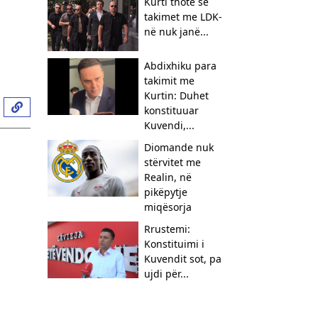
Kurti thotë se
takimet me LDK-
në nuk janë...
Abdixhiku para
takimit me
Kurtin: Duhet
konstituuar
Kuvendi,...
​Diomande nuk
stërvitet me
Realin, në
pikëpytje
miqësorja
Rrustemi:
Konstituimi i
Kuvendit sot, pa
ujdi për...