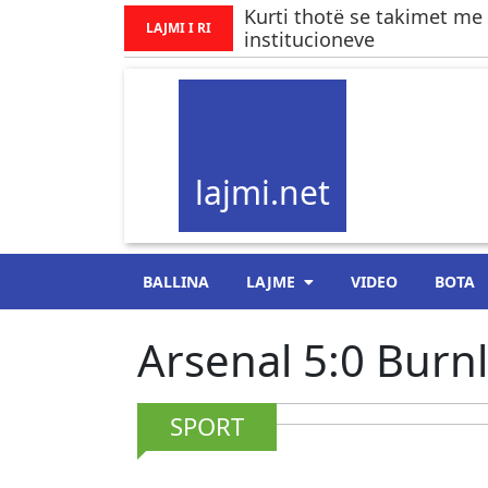
Kurti thotë se takimet me
LAJMI I RI
institucioneve
lajmi.net
BALLINA
LAJME
VIDEO
BOTA
Arsenal 5:0 Burnl
SPORT