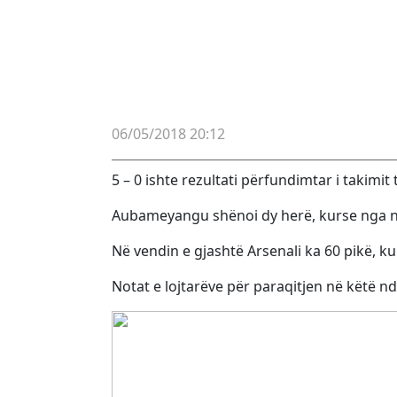
06/05/2018 20:12
5 – 0 ishte rezultati përfundimtar i takimi
Aubameyangu shënoi dy herë, kurse nga një
Në vendin e gjashtë Arsenali ka 60 pikë, k
Notat e lojtarëve për paraqitjen në këtë nd