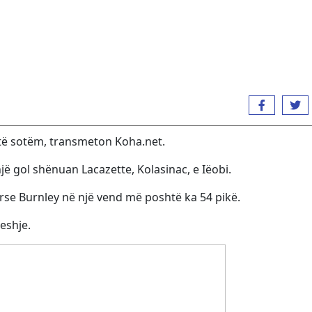
t të sotëm, transmeton Koha.net.
 gol shënuan Lacazette, Kolasinac, e Iëobi.
urse Burnley në një vend më poshtë ka 54 pikë.
eshje.