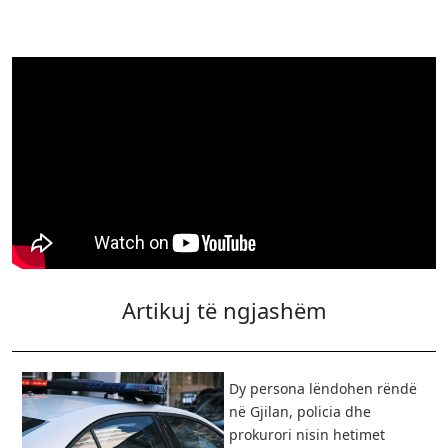
Artikuj të ngjashëm
Dy persona lëndohen rëndë
në Gjilan, policia dhe
prokurori nisin hetimet