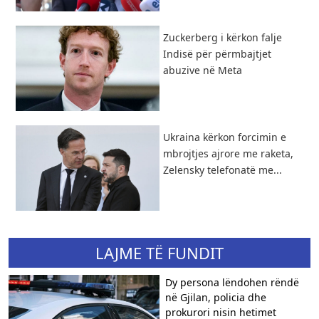
Zuckerberg i kërkon falje
Indisë për përmbajtjet
abuzive në Meta
Ukraina kërkon forcimin e
mbrojtjes ajrore me raketa,
Zelensky telefonatë me...
LAJME TË FUNDIT
Dy persona lëndohen rëndë
në Gjilan, policia dhe
prokurori nisin hetimet