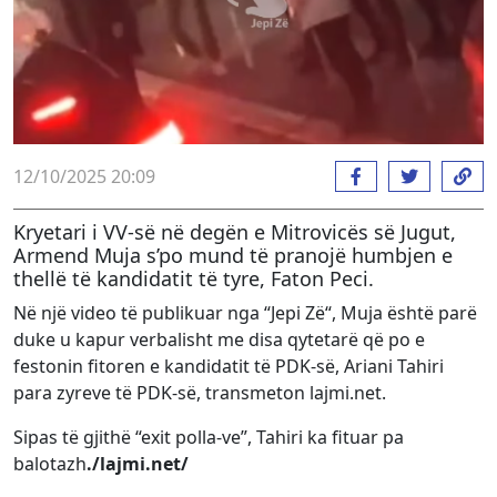
12/10/2025 20:09
Kryetari i VV-së në degën e Mitrovicës së Jugut,
Armend Muja s’po mund të pranojë humbjen e
thellë të kandidatit të tyre, Faton Peci.
Në një video të publikuar nga “Jepi Zë“, Muja është parë
duke u kapur verbalisht me disa qytetarë që po e
festonin fitoren e kandidatit të PDK-së, Ariani Tahiri
para zyreve të PDK-së, transmeton lajmi.net.
Sipas të gjithë “exit polla-ve”, Tahiri ka fituar pa
balotazh
./lajmi.net/