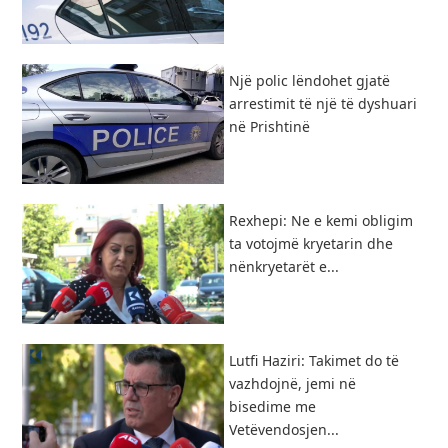
Një polic lëndohet gjatë
arrestimit të një të dyshuari
në Prishtinë
Rexhepi: Ne e kemi obligim
ta votojmë kryetarin dhe
nënkryetarët e...
Lutfi Haziri: Takimet do të
vazhdojnë, jemi në
bisedime me
Vetëvendosjen...