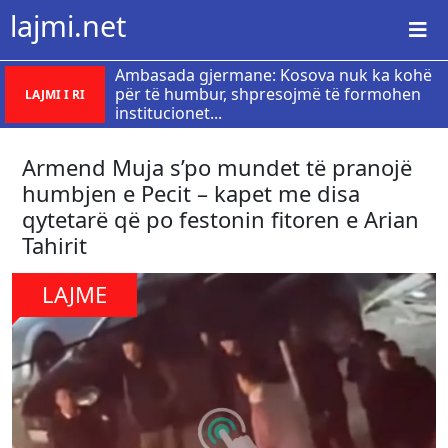
lajmi.net
Ambasada gjermane: Kosova nuk ka kohë
për të humbur, shpresojmë të formohen
LAJMI I RI
institucionet...
Armend Muja s’po mundet të pranojë
humbjen e Pecit – kapet me disa
qytetarë që po festonin fitoren e Arian
Tahirit
LAJME