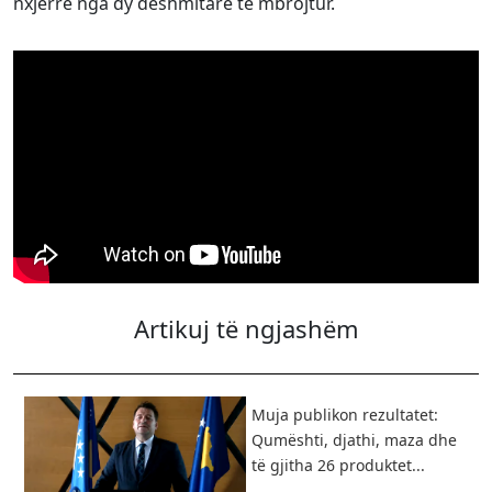
nxjerrë nga dy dëshmitarë të mbrojtur.
Artikuj të ngjashëm
Muja publikon rezultatet:
Qumështi, djathi, maza dhe
të gjitha 26 produktet...