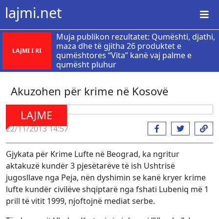
lajmi.net
Muja publikon rezultatet: Qumështi, djathi,
maza dhe të gjitha 26 produktet e
LAJMI I RI
qumështores “Vita” kanë vaj palme e
qumësht pluhur
Akuzohen për krime në Kosovë
LAJME
22/11/2013 14:57
Gjykata për Krime Lufte në Beograd, ka ngritur
aktakuzë kundër 3 pjesëtarëve të ish Ushtrisë
jugosllave nga Peja, nën dyshimin se kanë kryer krime
lufte kundër civilëve shqiptarë nga fshati Lubeniq më 1
prill të vitit 1999, njoftojnë mediat serbe.