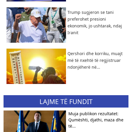
Trump sugjeron se tani
preferohet presioni
ekonomik, jo ushtarak, ndaj
Iranit
Qershori dhe korriku, muajt
më të nxehtë të regjistruar
ndonjëherë në...
LAJME TË FUNDIT
Muja publikon rezultatet:
Qumështi, djathi, maza dhe
të...