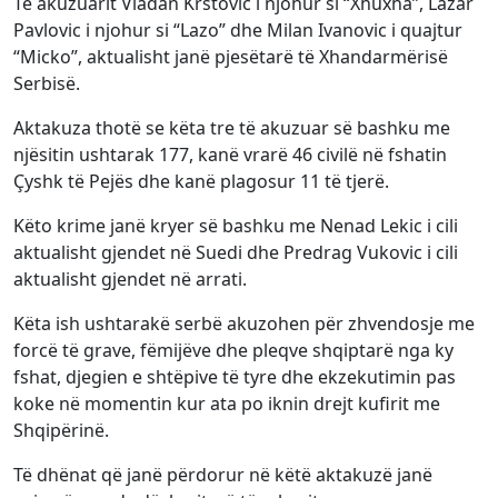
Të akuzuarit Vladan Krstovic i njohur si “Xhuxha”, Lazar
Pavlovic i njohur si “Lazo” dhe Milan Ivanovic i quajtur
“Micko”, aktualisht janë pjesëtarë të Xhandarmërisë
Serbisë.
Aktakuza thotë se këta tre të akuzuar së bashku me
njësitin ushtarak 177, kanë vrarë 46 civilë në fshatin
Çyshk të Pejës dhe kanë plagosur 11 të tjerë.
Këto krime janë kryer së bashku me Nenad Lekic i cili
aktualisht gjendet në Suedi dhe Predrag Vukovic i cili
aktualisht gjendet në arrati.
Këta ish ushtarakë serbë akuzohen për zhvendosje me
forcë të grave, fëmijëve dhe pleqve shqiptarë nga ky
fshat, djegien e shtëpive të tyre dhe ekzekutimin pas
koke në momentin kur ata po iknin drejt kufirit me
Shqipërinë.
Të dhënat që janë përdorur në këtë aktakuzë janë